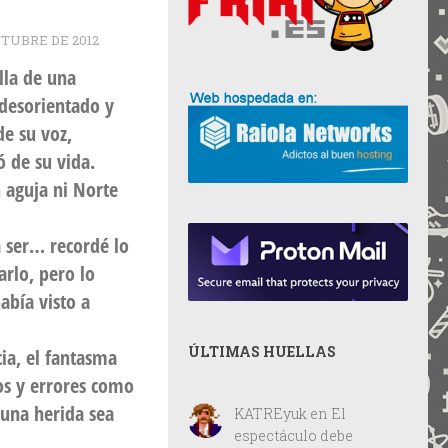
CTUBRE DE 2012
lla de una
 desorientado y
de su voz,
ó de su vida.
 aguja ni Norte
 ser… recordé lo
arlo, pero lo
abía visto a
ÚLTIMAS HUELLAS
ia, el fantasma
os y errores como
 una herida sea
KATREyuk
en
El
espectáculo debe