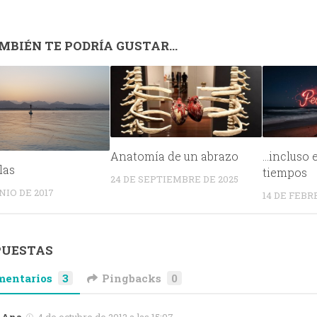
MBIÉN TE PODRÍA GUSTAR...
Anatomía de un abrazo
…incluso 
las
tiempos
24 DE SEPTIEMBRE DE 2025
NIO DE 2017
14 DE FEBR
PUESTAS
mentarios
3
Pingbacks
0
Ana
4 de octubre de 2012 a las 15:07