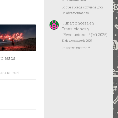
12 de enero de 2026
Lo que sucede conviene ¿no?
Un abrazo inmenso
… una princesa
en
Transiciones y…
¡¡Revoluciones!! (Mi 2025)
31 de diciembre de 2025
un abrazo enorme!!!
en estos
ERO DE 2021