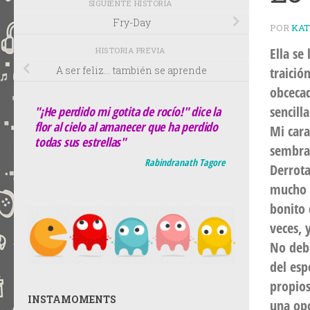
SIGUIENTE HISTORIA
Fry-Day
POR
KA
Ella se
HISTORIA PREVIA
traició
A ser feliz… también se aprende
obcecad
sencill
"¡He perdido mi gotita de rocío!" dice la
flor al cielo al amanecer que ha perdido
Mi cara
todas sus estrellas"
sembrab
Rabindranath Tagore
Derrota
mucho q
bonito 
veces, 
No deb
del esp
propios
INSTAMOMENTS
una opo