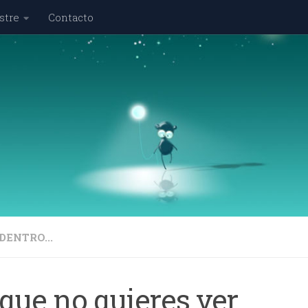
stre
Contacto
DENTRO...
que no quieres ver