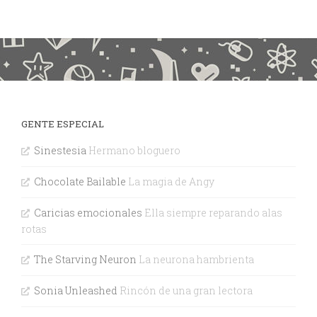
GENTE ESPECIAL
Sinestesia
Hermano bloguero
Chocolate Bailable
La magia de Angy
Caricias emocionales
Ella siempre reparando alas
rotas
The Starving Neuron
La neurona hambrienta
Sonia Unleashed
Rincón de una gran lectora