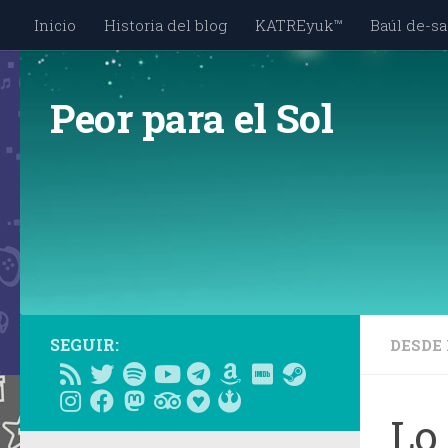
Inicio
Historia del blog
KATREyuk™
Baúl de-sa
Saltar al contenido
Peor para el Sol
SEGUIR:
DESDE 
Lo 