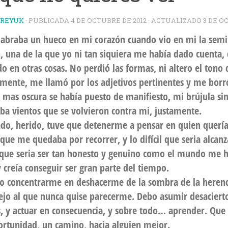
TREYUK
· PUBLICADA
4 DE OCTUBRE DE 2012
· ACTUALIZADO
3 DE O
 labraba un hueco en mi corazón cuando vio en mi la semi
n, una de la que yo ni tan siquiera me había dado cuenta,
o en otras cosas. No perdió las formas, ni altero el tono 
amente, me llamó por los adjetivos pertinentes y me borr
 mas oscura se había puesto de manifiesto, mi brújula sin
a vientos que se volvieron contra mi, justamente.
do, herido, tuve que detenerme a pensar en quien quería
ue me quedaba por recorrer, y lo difícil que seria alcanz
que seria ser tan honesto y genuino como el mundo me h
y creía conseguir ser gran parte del tiempo.
o concentrarme en deshacerme de la sombra de la herenc
ejo al que nunca quise parecerme. Debo asumir desaciert
, y actuar en consecuencia, y sobre todo… aprender. Que
rtunidad, un camino, hacia alguien mejor.