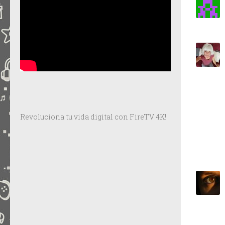
Revoluciona tu vida digital con FireTV 4K!