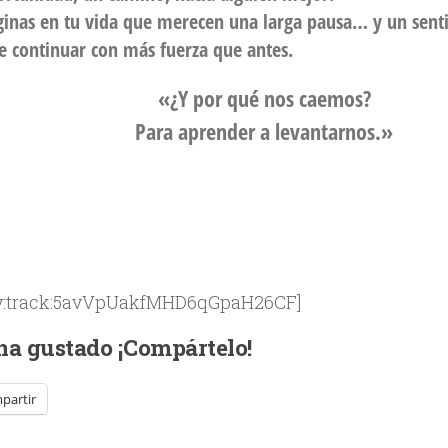
inas en tu vida que merecen una larga pausa… y un sent
e continuar con más fuerza que antes.
«¿Y por qué nos caemos?
Para aprender a levantarnos.»
fy:track:5avVpUakfMHD6qGpaH26CF]
 ha gustado ¡Compártelo!
partir