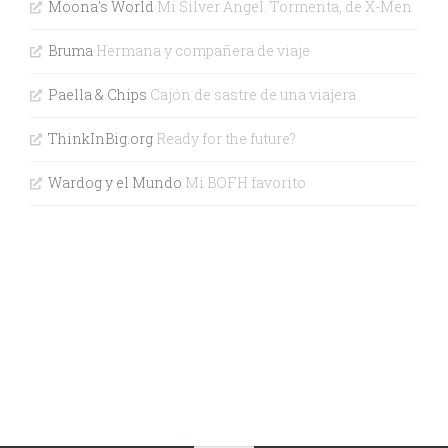
Moona's World
Mi Silver Angel. Tormenta, de X-Men
Bruma
Hermana y compañera de viaje
Paella & Chips
Cajón de sastre de una viajera
ThinkInBig.org
Ready for the future?
Wardog y el Mundo
Mi BOFH favorito