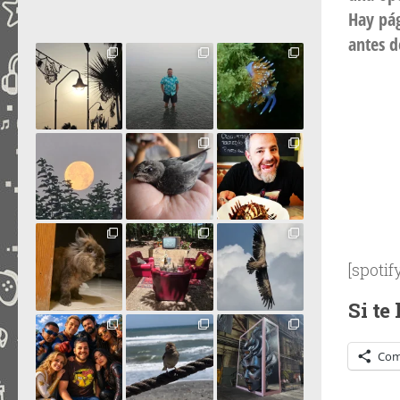
Hay pág
antes d
[spoti
Si te
Com