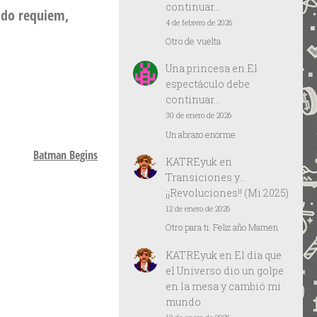
continuar…
ido requiem,
4 de febrero de 2026
Otro de vuelta
Una princesa
en
El
espectáculo debe
continuar…
30 de enero de 2026
Un abrazo enorme
Batman Begins
KATREyuk
en
Transiciones y…
¡¡Revoluciones!! (Mi 2025)
12 de enero de 2026
Otro para ti. Feliz año Mamen
KATREyuk
en
El día que
el Universo dio un golpe
en la mesa y cambió mi
mundo.