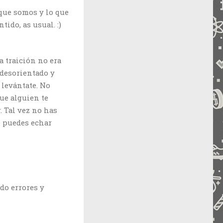
que somos y lo que
ido, as usual. :)
a traición no era
 desorientado y
 levántate. No
que alguien te
. Tal vez no has
e puedes echar
do errores y