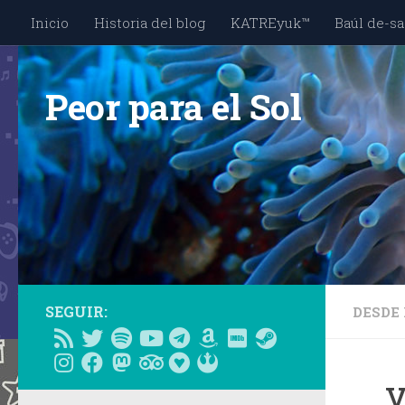
Inicio
Historia del blog
KATREyuk™
Baúl de-sa
Saltar al contenido
Peor para el Sol
SEGUIR:
DESDE 
… y