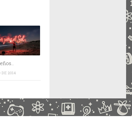
ueños…
 DE 2014