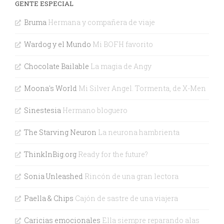
GENTE ESPECIAL
Bruma
Hermana y compañera de viaje
Wardog y el Mundo
Mi BOFH favorito
Chocolate Bailable
La magia de Angy
Moona's World
Mi Silver Angel. Tormenta, de X-Men
Sinestesia
Hermano bloguero
The Starving Neuron
La neurona hambrienta
ThinkInBig.org
Ready for the future?
Sonia Unleashed
Rincón de una gran lectora
Paella & Chips
Cajón de sastre de una viajera
Caricias emocionales
Ella siempre reparando alas