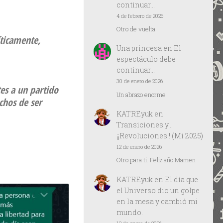
continuar…
4 de febrero de 2026
Otro de vuelta
íticamente,
Una princesa
en
El
espectáculo debe
continuar…
30 de enero de 2026
es a un partido
Un abrazo enorme
hos de ser
KATREyuk
en
Transiciones y…
¡¡Revoluciones!! (Mi 2025)
12 de enero de 2026
Otro para ti. Feliz año Mamen
KATREyuk
en
El día que
el Universo dio un golpe
en la mesa y cambió mi
mundo.