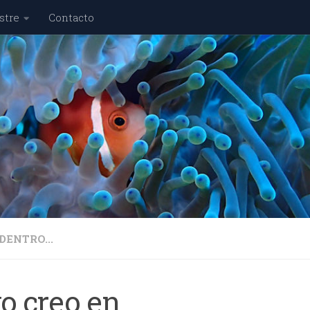
stre
Contacto
DENTRO...
o creo en