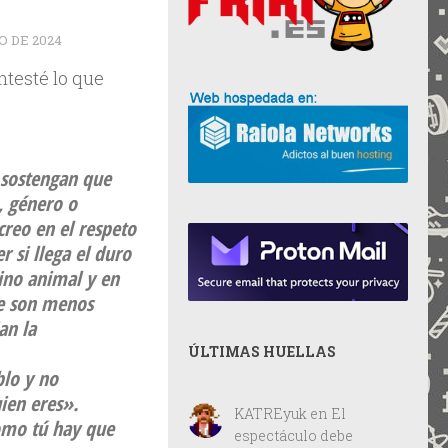
IO DE 2024
ntesté lo que
e sostengan que
, género o
creo en el respeto
r si llega el duro
ino animal y en
e son menos
an la
ÚLTIMAS HUELLAS
blo y no
ien eres».
KATREyuk
en
El
como tú hay que
espectáculo debe