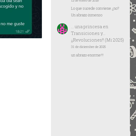
12 de enero de 2026
Lo que sucede conviene ¿no?
Un abrazo inmenso
… una princesa
en
Transiciones y…
¡¡Revoluciones!! (Mi 2025)
31 de diciembre de 2025
un abrazo enorme!!!