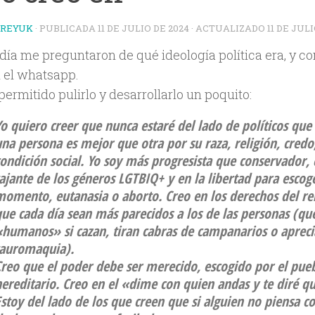
TREYUK
· PUBLICADA
11 DE JULIO DE 2024
· ACTUALIZADO
11 DE JUL
 día me preguntaron de qué ideología política era, y co
n el whatsapp.
ermitido pulirlo y desarrollarlo un poquito:
o quiero creer que nunca estaré del lado de políticos qu
na persona es mejor que otra por su raza, religión, credo
ondición social. Yo soy más progresista que conservador, 
ajante de los géneros LGTBIQ+ y en la libertad para escoge
momento, eutanasia o aborto. Creo en los derechos del re
ue cada día sean más parecidos a los de las personas (
qu
«humanos» si cazan, tiran cabras de campanarios o apreci
tauromaquia
).
Creo que el poder debe ser merecido, escogido por el pue
ereditario. Creo en el «dime con quien andas y te diré qu
stoy del lado de los que creen que si alguien no piensa 