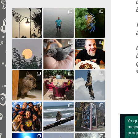
d
E
E
L
s