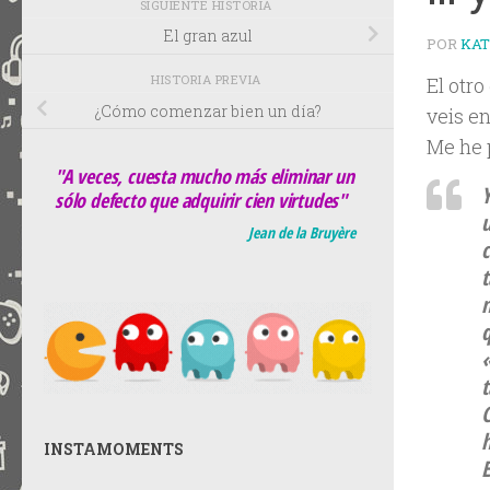
SIGUIENTE HISTORIA
El gran azul
POR
KA
HISTORIA PREVIA
El otro
¿Cómo comenzar bien un día?
veis e
Me he p
"A veces, cuesta mucho más eliminar un
Y
sólo defecto que adquirir cien virtudes"
u
Jean de la Bruyère
c
t
q
h
INSTAMOMENTS
E