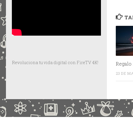
TA
Revoluciona tu vida digital con FireTV 4K!
Regalo 
23 DE M