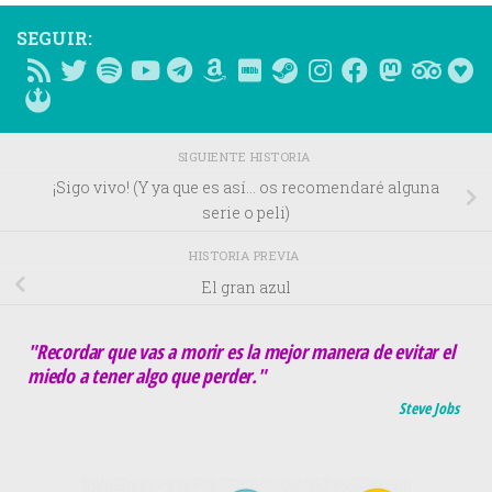
SEGUIR:
SIGUIENTE HISTORIA
¡Sigo vivo! (Y ya que es así… os recomendaré alguna
serie o peli)
HISTORIA PREVIA
El gran azul
"Recordar que vas a morir es la mejor manera de evitar el
miedo a tener algo que perder."
Steve Jobs