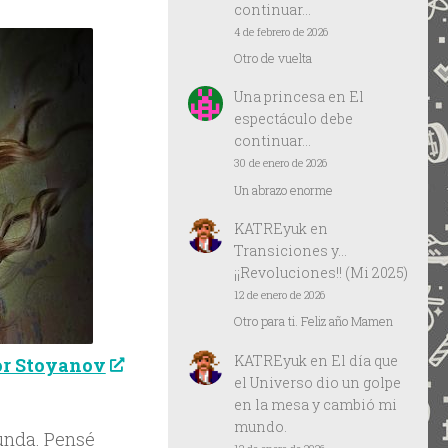
continuar…
4 de febrero de 2026
Otro de vuelta
Una princesa
en
El
espectáculo debe
continuar…
30 de enero de 2026
Un abrazo enorme
KATREyuk
en
Transiciones y…
¡¡Revoluciones!! (Mi 2025)
12 de enero de 2026
Otro para ti. Feliz año Mamen
KATREyuk
en
El día que
or Stoyanov
el Universo dio un golpe
en la mesa y cambió mi
mundo.
unda. Pensé