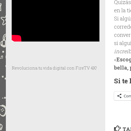
Quizás
en la t
Si algú
corred
convers
si alg
increíb
«
Escog
bella,
Revoluciona tu vida digital con FireTV 4K!
Si te
Com
TA