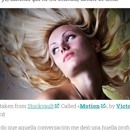
taken from
Stockvault
. Called «
Motion
«, by
Vict
ks
)
do que aquella conversación me dejó una huella prof