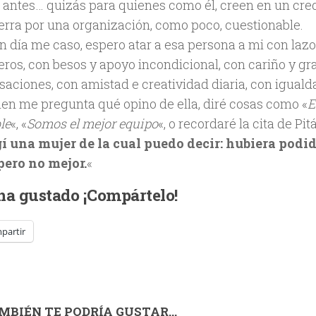
 antes… quizás para quienes como él, creen en un cr
ierra por una organización, como poco, cuestionable.
n día me caso, espero atar a esa persona a mi con lazos
eros, con besos y apoyo incondicional, con cariño y g
aciones, con amistad e creatividad diaria, con igualda
uien me pregunta qué opino de ella, diré cosas como «
E
le
«, «
Somos el mejor equipo
«, o recordaré la cita de Pi
í una mujer de la cual puedo decir: hubiera podid
 pero no mejor.
«
 ha gustado ¡Compártelo!
partir
MBIÉN TE PODRÍA GUSTAR...