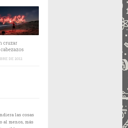
n cruzar
 cabezazos
BRE DE 2012
diera las cosas
ro al menos, más