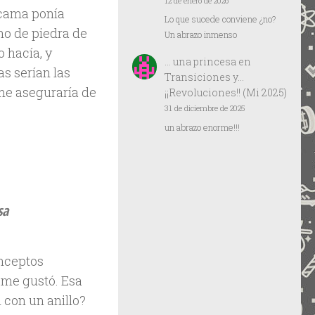
12 de enero de 2026
 cama ponía
Lo que sucede conviene ¿no?
ho de piedra de
Un abrazo inmenso
o hacía, y
… una princesa
en
s serían las
Transiciones y…
 me aseguraría de
¡¡Revoluciones!! (Mi 2025)
31 de diciembre de 2025
un abrazo enorme!!!
sa
nceptos
 me gustó. Esa
i con un anillo?