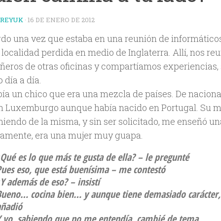
TREYUK
·
16 DE ENERO DE 2012
do una vez que estaba en una reunión de informáticos 
 localidad perdida en medio de Inglaterra. Allí, nos r
eros de otras oficinas y compartíamos experiencias, 
 día a día.
abía un chico que era una mezcla de países. De naciona
en Luxemburgo aunque había nacido en Portugal. Su muj
endo de la misma, y sin ser solicitado, me enseñó una 
vamente, era una mujer muy guapa.
Qué es lo que más te gusta de ella?
– le pregunté
Pues eso, que está buenísima
– me contestó
¿Y además de eso?
– insistí
Bueno… cocina bien… y aunque tiene demasiado carácter,
añadió
Y yo, sabiendo que no me entendía, cambié de tema.