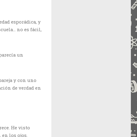
edad esporádica, y
uela… no es fácil,
 parecía un
pareja y con uno
ación de verdad en
ece. He visto
en los ojos.