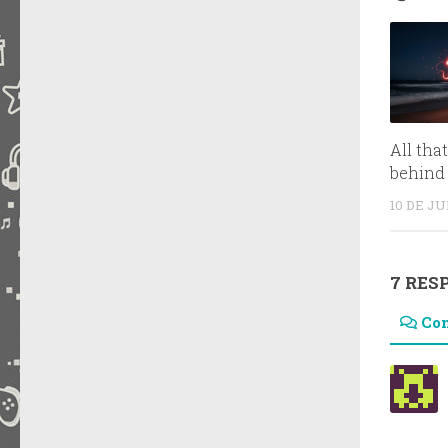
All tha
behind
10 DE JU
7 RES
Co