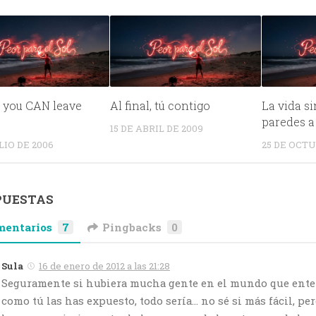
t you CAN leave
Al final, tú contigo
La vida si
paredes a
15 DE ABRIL DE 2009
LIO DE 2006
25 DE OCTU
PUESTAS
mentarios
7
Pingbacks
0
Sula
16 de enero de 2012 a las 21:28
Seguramente si hubiera mucha gente en el mundo que enten
como tú las has expuesto, todo sería… no sé si más fácil, pe