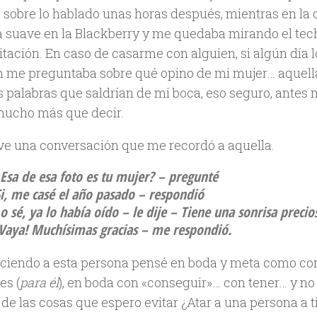
sobre lo hablado unas horas después, mientras en la
 suave en la Blackberry y me quedaba mirando el tec
tación. En caso de casarme con alguien, si algún día l
n me preguntaba sobre qué opino de mi mujer… aquella
s palabras que saldrían de mi boca, eso seguro, antes
mucho más que decir.
ve una conversación que me recordó a aquella.
Esa de esa foto es tu mujer?
– pregunté
i, me casé el año pasado
– respondió
o sé, ya lo había oído
– le dije –
Tiene una sonrisa precio
¡Vaya! Muchísimas gracias
– me respondió.
ciendo a esta persona pensé en boda y meta como co
es (
para él
), en boda con «conseguir»… con tener… y no
 de las cosas que espero evitar ¿Atar a una persona a t