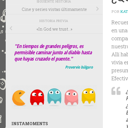
SIGUIENTE HISTORIA
Cine y series vistas últimamente
POR
KA
HISTORIA PREVIA
Recuer
«In God we trust…»
en una
compañ
"En tiempos de grandes peligros, es
nuestro
permisible caminar junto al diablo hasta
Allí h
que hayas cruzado el puente."
vivía 
Provervio búlgaro
presumi
Efecti
¿
INSTAMOMENTS