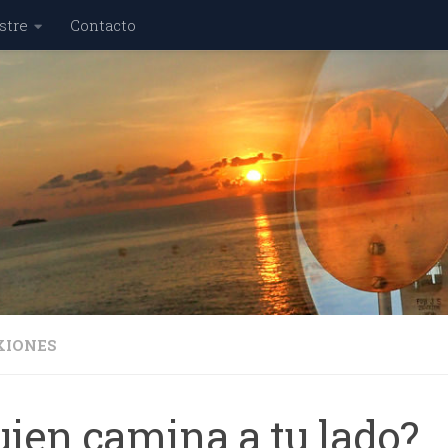
stre
Contacto
XIONES
uien camina a tu lado?