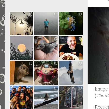
Image 
(
Than
Recuer