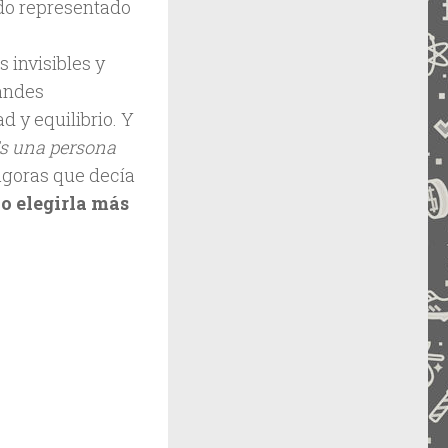
edo representado
 invisibles y
randes
d y equilibrio. Y
s una persona
tágoras que decía
o elegirla más