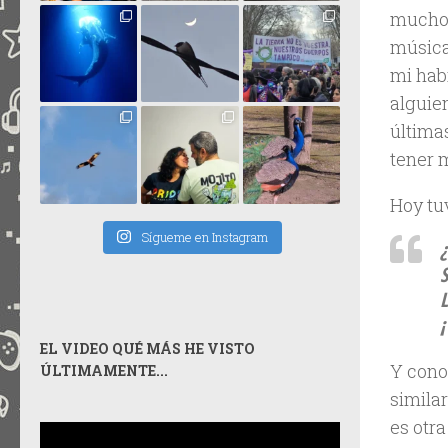
mucho 
música
mi habi
alguie
última
tener 
Hoy tu
Sígueme en Instagram
¿
S
L
EL VIDEO QUÉ MÁS HE VISTO
Y cono
ÚLTIMAMENTE...
similar
es otra