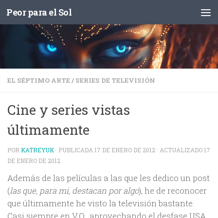
Peor para el Sol
Saltar al contenido
EL SÉPTIMO ARTE
/
SERIES DE TELEVISIÓN
Cine y series vistas
últimamente
POR
KATREYUK
· PUBLICADA
17 DE ENERO DE 2012
· ACTUALIZADO
17
DE ENERO DE 2012
Además de las películas a las que les dedico un post
(
las que, para mi, destacan por algo
), he de reconocer
que últimamente he visto la televisión bastante.
Casi siempre en V.O., aprovechando el desfase USA