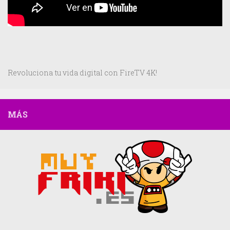
Revoluciona tu vida digital con FireTV 4K!
MÁS