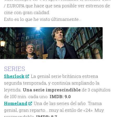
/ EUROPA que hace que sea posible ver estrenos de
cine con gran calidad.
Esto es lo que he visto últimamente…
SERIES
Sherlock
. La genial serie británica estrena
segunda temporada, y continúa ampliando la
leyenda.
Una serie imprescindible
de 3 capítulos
de 100 min. cada uno.
IMDB: 9.0
Homeland
. Una de las series del año. Trama
genial, gran reparto… muy al estilo de «24». Muy
recomendable.
IMDB: 8.7