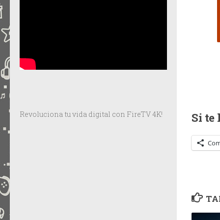
Revoluciona tu vida digital con FireTV 4K!
Si te
Com
TA