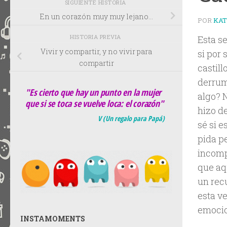
SIGUIENTE HISTORIA
En un corazón muy muy lejano…
POR
KA
HISTORIA PREVIA
Esta s
Vivir y compartir, y no vivir para
si por 
compartir
castil
derrum
"Es cierto que hay un punto en la mujer
algo? N
que si se toca se vuelve loca: el corazón"
hizo d
V (Un regalo para Papá)
sé si 
pida p
incomp
que aq
un rec
esta v
emocio
INSTAMOMENTS