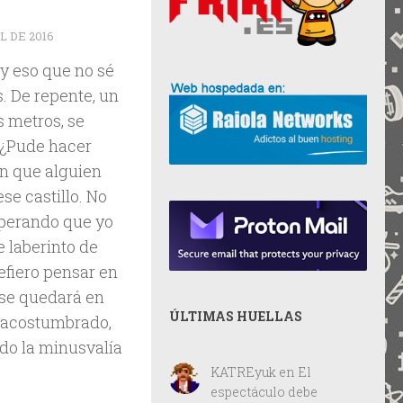
L DE 2016
y eso que no sé
s. De repente, un
s metros, se
 ¿Pude hacer
ón que alguien
se castillo. No
sperando que yo
 laberinto de
efiero pensar en
se quedará en
ÚLTIMAS HUELLAS
y acostumbrado,
do la minusvalía
KATREyuk
en
El
espectáculo debe