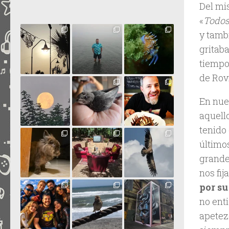
Del mi
«
Todos
y tamb
gritaba
tiempo,
de Rov
En nue
aquell
tenido 
último
grande
nos fi
por su
no ent
apetez