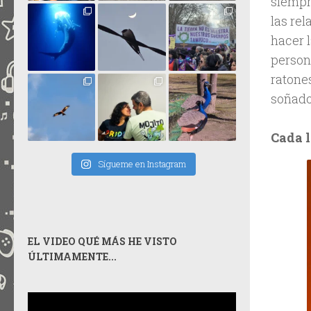
siempr
las re
hacer 
person
ratones
soñador
Cada 
Sígueme en Instagram
EL VIDEO QUÉ MÁS HE VISTO
ÚLTIMAMENTE...