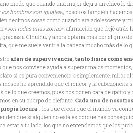
smo modo que cuando una mujer deja a un chico le di
 los hombres son iguales
«, nosotros también hacemos
ién decimos cosas como cuando era adolescente y m
n «
son todas unas zorras
«, afirmación que dejé atrás
 gracias a Cthulhu, y ahora optaría más por el grito de
ira, que me suele venir a la cabeza mucho más de lo q
stro
afán de supervivencia, tanto física como em
o que nos conviene ayuda a superar malos momentos,
claro si es pura conveniencia o simplemente, mirar al 
s meses he aprendido que el rencor y la cabezonería 
s de lo que creemos, pues nos ponen cara de gatito y
jamos en su cuerpo de elefante.
Cada uno de nosotros
 propia locura
… los que creen que el mundo va contra
ienden que si alguien no está es porque has conseguid
ca estar a tu lado, los que no entendemos que los pro