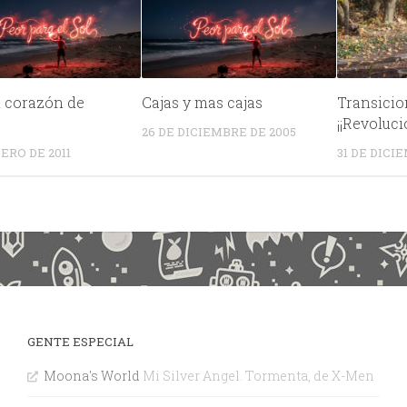
n corazón de
Cajas y mas cajas
Transicio
¡¡Revoluci
26 DE DICIEMBRE DE 2005
ERO DE 2011
31 DE DICI
GENTE ESPECIAL
Moona's World
Mi Silver Angel. Tormenta, de X-Men