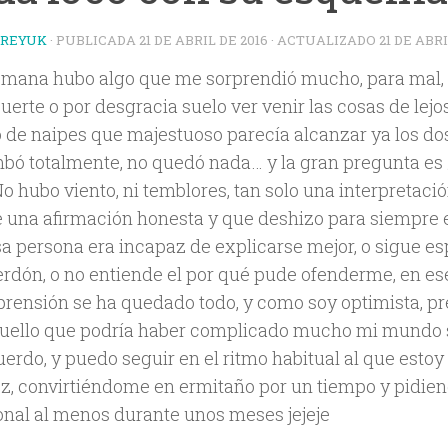
TREYUK
· PUBLICADA
21 DE ABRIL DE 2016
· ACTUALIZADO
21 DE ABRI
emana hubo algo que me sorprendió mucho, para mal, 
suerte o por desgracia suelo ver venir las cosas de lejo
lo de naipes que majestuoso parecía alcanzar ya los do
bó totalmente, no quedó nada… y la gran pregunta es
o hubo viento, ni temblores, tan solo una interpretaci
e una afirmación honesta y que deshizo para siempre e
esa persona era incapaz de explicarse mejor, o sigue e
erdón, o no entiende el por qué pude ofenderme, en ese
rensión se ha quedado todo, y como soy optimista, pr
uello que podría haber complicado mucho mi mundo 
uerdo, y puedo seguir en el ritmo habitual al que esto
ez, convirtiéndome en ermitaño por un tiempo y pidien
nal al menos durante unos meses jejeje