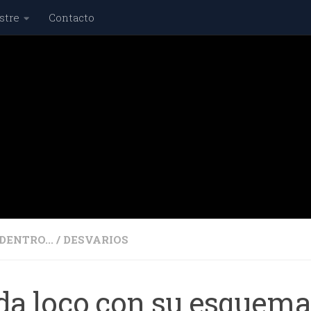
stre
Contacto
DENTRO...
/
DESVARIOS
da loco con su esquema