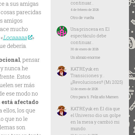
continuar…
ce a sus amigas
4 de febrero de 2026
 cosas parecidas
Otro de vuelta
is amigos
 hace mucho
Una princesa
en
El
espectáculo debe
 «
Locaaaaa
»
continuar…
ue debería.
30 de enero de 2026
Un abrazo enorme
ocional
, pensar
 y nunca he
KATREyuk
en
Transiciones y…
frente. Estos
¡¡Revoluciones!! (Mi 2025)
suelen ser más
12 de enero de 2026
 de ese modo no
Otro para ti. Feliz año Mamen
 está afectado
KATREyuk
en
El día que
 ellos, los que
el Universo dio un golpe
o que no le
en la mesa y cambió mi
blemas son
mundo.