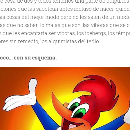
e cosa de dos y todos tenemos una parte de culpa, lo
laciones que las sabotean antes incluso de nacer, quie
las cosas del mejor modo pero no les salen de un modo 
as que no saben lo malas que son, las víboras que se c
 que les encantaría ser víboras, los icebergs, los témp
es sin remedio, los alquimistas del tedio.
loco… con su esquema.