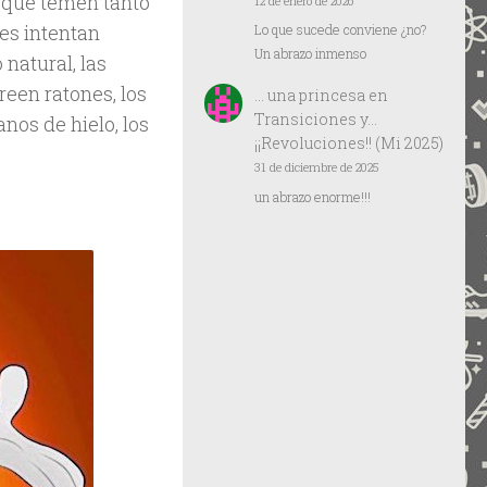
s que temen tanto
12 de enero de 2026
nes intentan
Lo que sucede conviene ¿no?
Un abrazo inmenso
natural, las
reen ratones, los
… una princesa
en
Transiciones y…
anos de hielo, los
¡¡Revoluciones!! (Mi 2025)
31 de diciembre de 2025
un abrazo enorme!!!