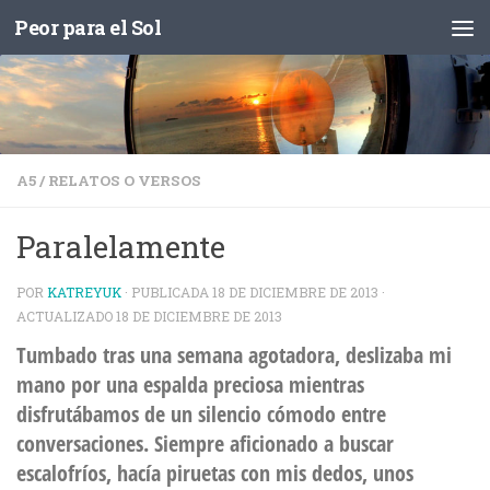
Peor para el Sol
Saltar al contenido
A5
/
RELATOS O VERSOS
Paralelamente
POR
KATREYUK
· PUBLICADA
18 DE DICIEMBRE DE 2013
·
ACTUALIZADO
18 DE DICIEMBRE DE 2013
Tumbado tras una semana agotadora, deslizaba mi
mano por una espalda preciosa mientras
disfrutábamos de un silencio cómodo entre
conversaciones. Siempre aficionado a buscar
escalofríos, hacía piruetas con mis dedos, unos