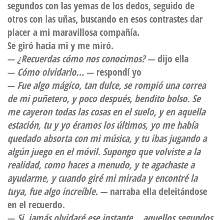
segundos con las yemas de los dedos, seguido de
otros con las uñas, buscando en esos contrastes dar
placer a mi maravillosa compañía.
Se giró hacia mi y me miró.
—
¿Recuerdas cómo nos conocimos?
— dijo ella
—
Cómo olvidarlo…
— respondí yo
—
Fue algo mágico, tan dulce, se rompió una correa
de mi puñetero, y poco después, bendito bolso. Se
me cayeron todas las cosas en el suelo, y en aquella
estación, tu y yo éramos los últimos, yo me había
quedado absorta con mi música, y tu ibas jugando a
algún juego en el móvil. Supongo que volviste a la
realidad, como haces a menudo, y te agachaste a
ayudarme, y cuando giré mi mirada y encontré la
tuya, fue algo increíble.
— narraba ella deleitándose
en el recuerdo.
—
Si, jamás olvidaré ese instante… aquellos segundos