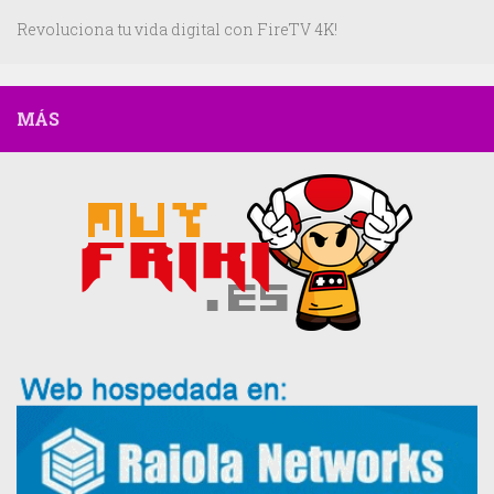
Revoluciona tu vida digital con FireTV 4K!
MÁS