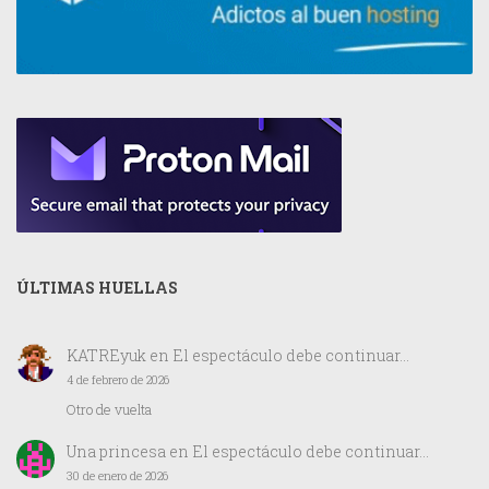
ÚLTIMAS HUELLAS
KATREyuk
en
El espectáculo debe continuar…
4 de febrero de 2026
Otro de vuelta
Una princesa
en
El espectáculo debe continuar…
30 de enero de 2026