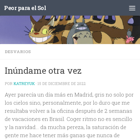
Peor para el Sol
Saltar al contenido
DESVARIOS
Inúndame otra vez
POR
KATREYUK
·
15 DE DICIEMBRE DE 2022
Ayer parecía un día más en Madrid, gris no solo por
los cielos sino, personalmente, por lo duro que me
resultaba volver a la oficina después de 2 semanas
de vacaciones en Brasil. Coger ritmo no es sencillo
y la navidad… da mucha pereza, la saturación de
gente me hace tener más ganas que nunca de