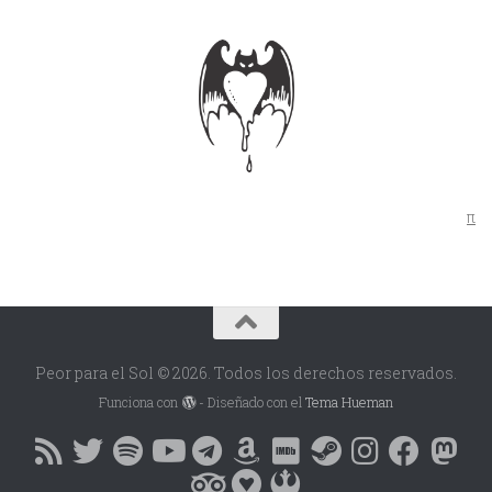
π
Peor para el Sol © 2026. Todos los derechos reservados.
Funciona con
- Diseñado con el
Tema Hueman