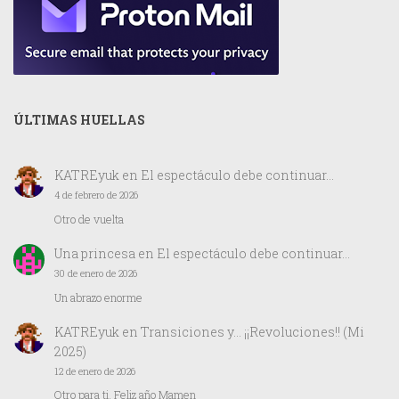
ÚLTIMAS HUELLAS
KATREyuk
en
El espectáculo debe continuar…
4 de febrero de 2026
Otro de vuelta
Una princesa
en
El espectáculo debe continuar…
30 de enero de 2026
Un abrazo enorme
KATREyuk
en
Transiciones y… ¡¡Revoluciones!! (Mi
2025)
12 de enero de 2026
Otro para ti. Feliz año Mamen