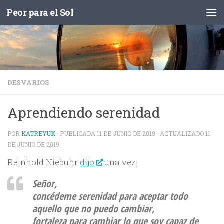
Peor para el Sol
Saltar al contenido
DESVARIOS
Aprendiendo serenidad
POR
KATREYUK
· PUBLICADA
11 DE JUNIO DE 2019
· ACTUALIZADO
11
DE JUNIO DE 2019
Reinhold Niebuhr
dijo
una vez:
Señor,
concédeme serenidad para
aceptar todo
aquello que no puedo cambiar
,
fortaleza para cambiar lo que soy capaz de