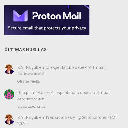
ÚLTIMAS HUELLAS
KATREyuk
en
El espectáculo debe continuar…
4 de febrero de 2026
Otro de vuelta
Una princesa
en
El espectáculo debe continuar…
30 de enero de 2026
Un abrazo enorme
KATREyuk
en
Transiciones y… ¡¡Revoluciones!! (Mi
2025)