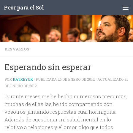
Peor para el Sol
Saltar al contenido
DESVARIOS
Esperando sin esperar
POR
KATREYUK
· PUBLICADA
26 DE ENERO DE 2012
· ACTUALIZADO
25
DE ENERO DE 2012
Durante meses me he hecho numerosas preguntas,
muchas de ellas las he ido compartiendo con
vosotros, juntando respuestas cual hormiguita.
Además de cuestionar mi salud mental en lo
relativo a relaciones y el amor, algo que todos