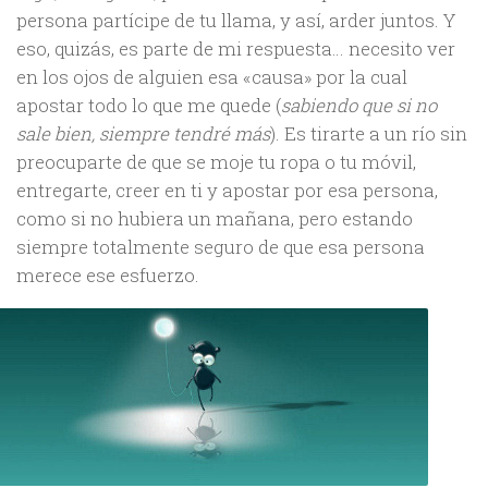
persona partícipe de tu llama, y así, arder juntos. Y
eso, quizás, es parte de mi respuesta… necesito ver
en los ojos de alguien esa «causa» por la cual
apostar todo lo que me quede (
sabiendo que si no
sale bien, siempre tendré más
). Es tirarte a un río sin
preocuparte de que se moje tu ropa o tu móvil,
entregarte, creer en ti y apostar por esa persona,
como si no hubiera un mañana, pero estando
siempre totalmente seguro de que esa persona
merece ese esfuerzo.