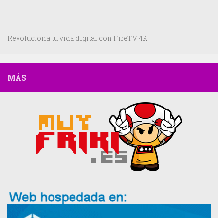
Revoluciona tu vida digital con FireTV 4K!
MÁS