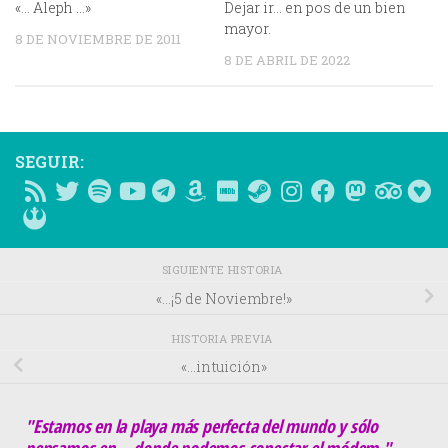
«… Aleph …»
Dejar ir… en pos de un bien
mayor.
8 DE NOVIEMBRE DE 2011
8 DE ABRIL DE 2022
SEGUIR:
SIGUIENTE HISTORIA
«…¡5 de Noviembre!»
HISTORIA PREVIA
«…intuición»
"Estamos en la playa más perfecta del mundo y sólo