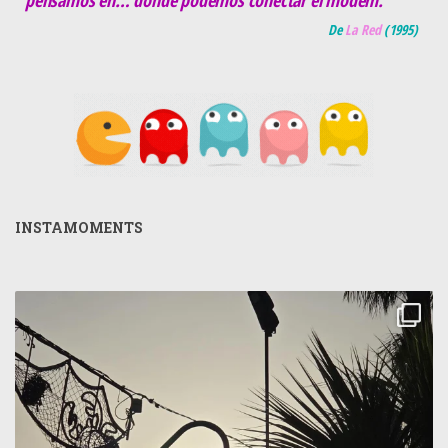
pensamos en… donde podemos conectar el módem."
De
La Red
(
1995
)
INSTAMOMENTS