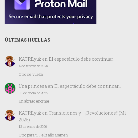
ÚLTIMAS HUELLAS
KATREyuk
en
El espectáculo debe continuar…
4 de febrero de 2026
Otro de vuelta
Una princesa
en
El espectáculo debe continuar…
30 de enero de 2026
Un abrazo enorme
KATREyuk
en
Transiciones y… ¡¡Revoluciones!! (Mi
2025)
12 de enero de 2026
Otro para ti. Feliz año Mamen