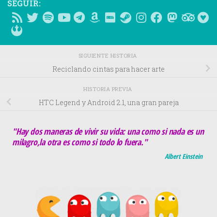
SEGUIR:
SIGUIENTE HISTORIA
Reciclando cintas para hacer arte
HISTORIA PREVIA
HTC Legend y Android 2.1, una gran pareja
"Hay dos maneras de vivir su vida: una como si nada es un
milagro,la otra es como si todo lo fuera."
Albert Einstein