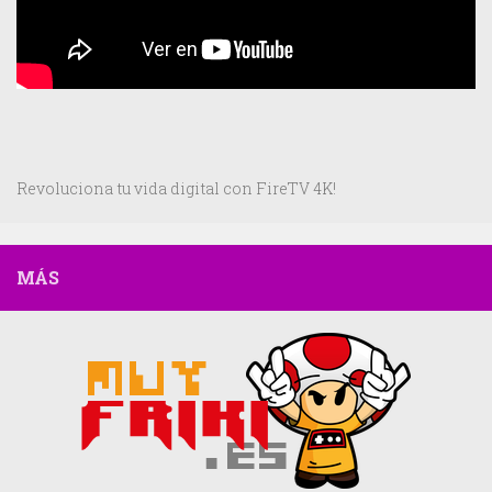
Revoluciona tu vida digital con FireTV 4K!
MÁS