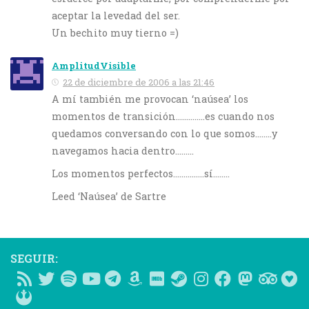
aceptar la levedad del ser.
Un bechito muy tierno =)
AmplitudVisible
22 de diciembre de 2006 a las 21:46
A mí también me provocan ‘naúsea’ los
momentos de transición…………..es cuando nos
quedamos conversando con lo que somos……..y
navegamos hacia dentro………
Los momentos perfectos……………sí……..
Leed ‘Naúsea’ de Sartre
SEGUIR: