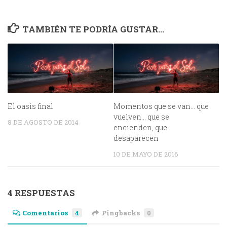
TAMBIÉN TE PODRÍA GUSTAR...
El oasis final
Momentos que se van… que
vuelven… que se
8 DE AGOSTO DE 2014
encienden, que
desaparecen
10 DE MAYO DE 2016
4 RESPUESTAS
Comentarios
4
Pingbacks
0