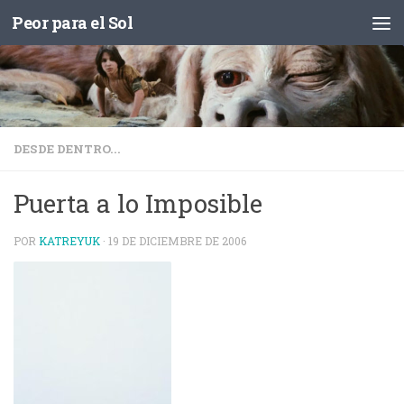
Peor para el Sol
Saltar al contenido
DESDE DENTRO...
Puerta a lo Imposible
POR
KATREYUK
·
19 DE DICIEMBRE DE 2006