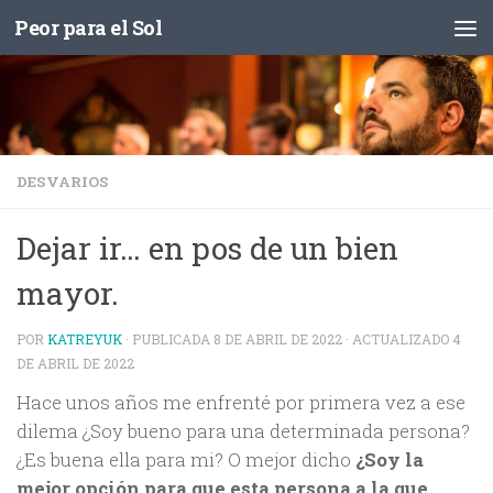
Peor para el Sol
Saltar al contenido
DESVARIOS
Dejar ir… en pos de un bien
mayor.
POR
KATREYUK
· PUBLICADA
8 DE ABRIL DE 2022
· ACTUALIZADO
4
DE ABRIL DE 2022
Hace unos años me enfrenté por primera vez a ese
dilema ¿Soy bueno para una determinada persona?
¿Es buena ella para mi? O mejor dicho
¿Soy la
mejor opción para que esta persona a la que