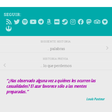
SEGUIR:
SIGUIENTE HISTORIA
… palabras
HISTORIA PREVIA
… lo que perdemos
“¿Has observado alguna vez a quiénes les ocurren las
casualidades? El azar favorece sólo a las mentes
preparadas.”
Louis Pasteur