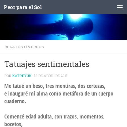
Peor para el Sol
Saltar al contenido
RELATOS O VERSOS
Tatuajes sentimentales
POR
KATREYUK
·
18 DE ABRIL DE 2011
Me tatué un beso, tres mentiras, dos certezas,
e inauguré mi alma como metáfora de un cuerpo
cuaderno.
Comencé edad adulta, con trazos, momentos,
bocetos,