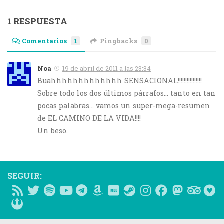
1 RESPUESTA
Comentarios
1
Pingbacks
0
Noa
19 de abril de 2011 a las 23:34
Buahhhhhhhhhhhhh SENSACIONAL!!!!!!!!!!!!!!!!
Sobre todo los dos últimos párrafos… tanto en tan
pocas palabras… vamos un super-mega-resumen
de EL CAMINO DE LA VIDA!!!!
Un beso.
SEGUIR: