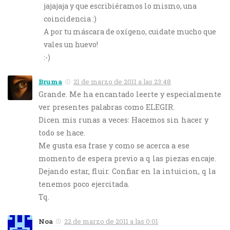
jajajaja y que escribiéramos lo mismo, una
coincidencia :)
A por tu máscara de oxígeno, cuidate mucho que
vales un huevo!
:-)
Bruma
21 de marzo de 2011 a las 23:48
Grande. Me ha encantado leerte y especialmente
ver presentes palabras como ELEGIR.
Dicen mis runas a veces: Hacemos sin hacer y
todo se hace.
Me gusta esa frase y como se acerca a ese
momento de espera previo a q las piezas encaje.
Dejando estar, fluir. Confiar en la intuicion, q la
tenemos poco ejercitada.
Tq.
Noa
22 de marzo de 2011 a las 0:01