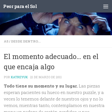
Peor para el Sol
Saltar al contenido
A5
/
DESDE DENTRO...
El momento adecuado… en el
que encaja algo
POR
KATREYUK
·
21 DE MARZO DE 2011
Todo tiene su momento y su lugar.
Las piezas
esperan pacientes su hueco en nuestro puzzle, y a
veces lo tenemos delante de nuestros ojos y no lo
vemos, mientras tanto, contemplamos en nuestra
mano un pedazo de cartón, perdidos, y nos