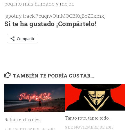
poquito más humano y mejor.
[spotify:track:7euqiwOtnMOCBXqBbZExmx]
Si te ha gustado ¡Compártelo!
Compartir
TAMBIÉN TE PODRÍA GUSTAR...
Tanto roto, tanto todo…
Refrán en tus ojos
5 DE NOVIEMBRE DE 2015
21 DE SEPTIEMBRE DE 2015