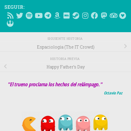
SEGUIR:
SIGUIENTE HISTORIA
Espaciología (The IT Crowd)
HISTORIA PREVIA
Happy Father’s Day
"El trueno proclama los hechos del relámpago."
Octavio Paz