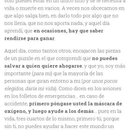
solo puedes estar en un único sitio y se te necesita a
vida o muerte en varios. A veces nos obcecamos en
que algo salga bien, en darlo todo por algo que no
nos llena, que no nos aporta nada, y aquel día
aprendí, que
en ocasiones, hay que saber
rendirse para ganar
.
Aquel día, como tantos otros, encajaron las piezas
de un puzzle en el que comprendí que
no puedes
salvar a quien quiere ahogarse
, y que yo, soy más
importante (
para mi
) que la mayoría de las
personas que giran entorno a mi (
por unos pocos
elegidos, daría mi vida
). Como dicen en los aviones
en los folletos de emergencias… en caso de
accidente,
primero póngase usted la máscara de
oxígeno, y luego ayude a los demás
… pues en la
vida, tres cuartos de lo mismo, primero tú, porque
sin ti, no puedes ayudar a hacer este mundo un