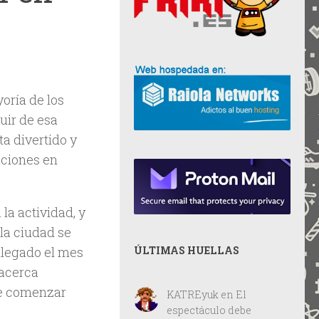
oría de los
uir de esa
ta divertido y
aciones en
 la actividad, y
 la ciudad se
ÚLTIMAS HUELLAS
llegado el mes
 acerca
de comenzar
KATREyuk
en
El
espectáculo debe