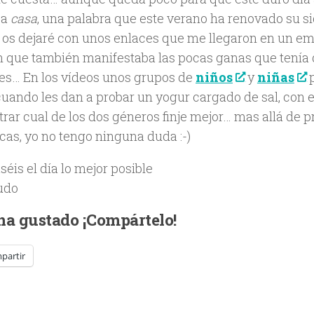
 a
casa
, una palabra que este verano ha renovado su si
 os dejaré con unos enlaces que me llegaron en un ema
n que también manifestaba las pocas ganas que tení
es… En los vídeos unos grupos de
niños
y
niñas
p
cuando les dan a probar un yogur cargado de sal, con 
rar cual de los dos géneros finje mejor… mas allá de 
icas, yo no tengo ninguna duda :-)
éis el día lo mejor posible
udo
 ha gustado ¡Compártelo!
partir