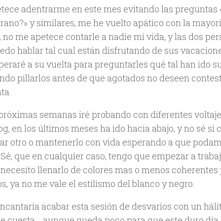
tece adentrarme en este mes evitando las preguntas
rano?» y similares, me he vuelto apático con la mayorí
, no me apetece contarle a nadie mi vida, y las dos pe
edo hablar tal cual están disfrutando de sus vacacione
peraré a su vuelta para preguntarles qué tal han ido s
ndo pillarlos antes de que agotados no deseen contest
ta.
 próximas semanas iré probando con diferentes voltaje
og, en los últimos meses ha ido hacia abajo, y no sé si c
r otro o mantenerlo con vida esperando a que podamo
 Sé, que en cualquier caso, tengo que empezar a trabaj
 necesito llenarlo de colores mas o menos coherentes 
s, ya no me vale el estilismo del blanco y negro.
ncantaría acabar esta sesión de desvarios con un háli
e cuesta… aunque queda poco para que este duro día