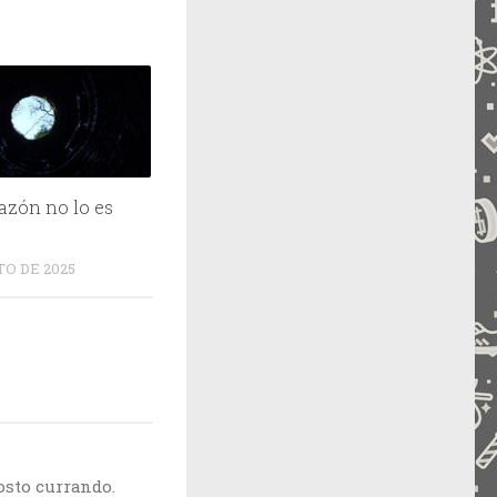
razón no lo es
TO DE 2025
osto currando.