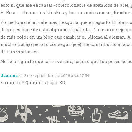
esto sí que me encanta) «coleccionable de abanicos de arte,
El Beso»… llenan los kioskos y los anuncios en septiembre.
Yo me tomaré mi café más fresquita que en agosto. El blanco
de grises hace de esto algo «minimalista». Yo te aconsejo q
de más color en un blog que cambiar el idioma al alemán. A
mucho trabajo pero lo conseguí (jeje). He contribuido a la c
de mis visitantes.
No te pregunto qué tal tu verano, seguro que tus peces se c
Juanma
2 de septiembre de 2008 a las 17:59
Yo quiero!!! Quiero trabajar XD