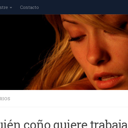
stre
Contacto
RIOS
ién coño quiere trabaja