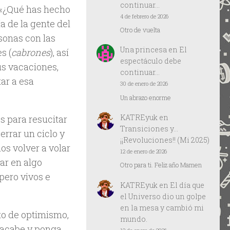
continuar…
 «¿Qué has hecho
4 de febrero de 2026
a de la gente del
Otro de vuelta
rsonas con las
Una princesa
en
El
s (
cabrones
), así
espectáculo debe
us vacaciones,
continuar…
ar a esa
30 de enero de 2026
Un abrazo enorme
KATREyuk
en
s para resucitar
Transiciones y…
errar un ciclo y
¡¡Revoluciones!! (Mi 2025)
s volver a volar
12 de enero de 2026
ar en algo
Otro para ti. Feliz año Mamen
pero vivos e
KATREyuk
en
El día que
el Universo dio un golpe
en la mesa y cambió mi
to de optimismo,
mundo.
 acabe y ponga