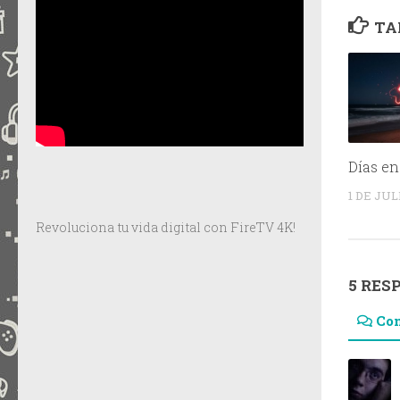
TA
Días en
1 DE JUL
Revoluciona tu vida digital con FireTV 4K!
5 RES
Co