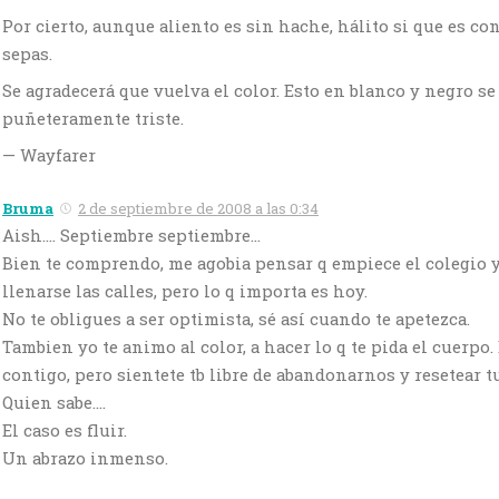
Por cierto, aunque aliento es sin hache, hálito si que es co
sepas.
Se agradecerá que vuelva el color. Esto en blanco y negro se
puñeteramente triste.
— Wayfarer
Bruma
2 de septiembre de 2008 a las 0:34
Aish…. Septiembre septiembre…
Bien te comprendo, me agobia pensar q empiece el colegio 
llenarse las calles, pero lo q importa es hoy.
No te obligues a ser optimista, sé así cuando te apetezca.
Tambien yo te animo al color, a hacer lo q te pida el cuerpo
contigo, pero sientete tb libre de abandonarnos y resetear tu
Quien sabe….
El caso es fluir.
Un abrazo inmenso.