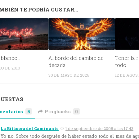
MBIÉN TE PODRÍA GUSTAR...
 blanco…
Al borde del cambio de
Tener la 
década.
todo
IO DE 2010
30 DE MAYO DE 2026
12 DE AGOS
PUESTAS
mentarios
5
Pingbacks
0
La Bitácora del Caminante
1 de septiembre de 2008 a las 17:43
Yo no. Sobre todo después de haber estado todo el mes de ag