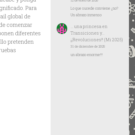
12 de enero de 2026
gnificado. Para
Lo que sucede conviene ¿no?
Un abrazo inmenso
il global de
a de comenzar
… una princesa
en
onen diferentes
Transiciones y…
¡¡Revoluciones!! (Mi 2025)
ello pretenden
31 de diciembre de 2025
pruebas
un abrazo enorme!!!