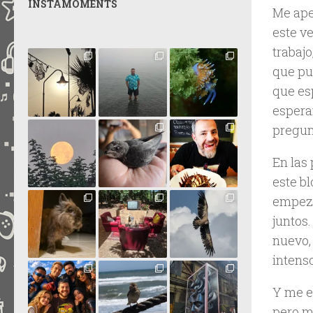
INSTAMOMENTS
Me ape
este ve
trabajo
que pu
que es
espera
pregun
En las
este bl
empeza
juntos.
nuevo,
intenso
Y me e
pero m