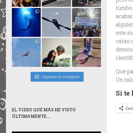
rumbo
acabar
alguie
este m
caras 
demost
científ
Que pas
Sígueme en Instagram
Un sal
Si te
Com
EL VIDEO QUÉ MÁS HE VISTO
ÚLTIMAMENTE...