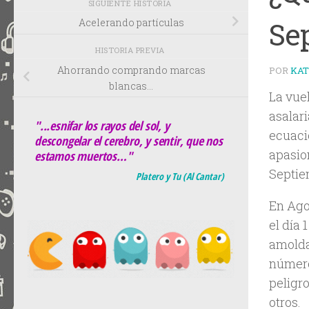
SIGUIENTE HISTORIA
Se
Acelerando partículas
HISTORIA PREVIA
Ahorrando comprando marcas
POR
KA
blancas…
La vuel
asalari
"...esnifar los rayos del sol, y
ecuaci
descongelar el cerebro, y sentir, que nos
apasio
estamos muertos…"
Septie
Platero y Tu (Al Cantar)
En Ago
el día
amolda
número
peligr
otros.