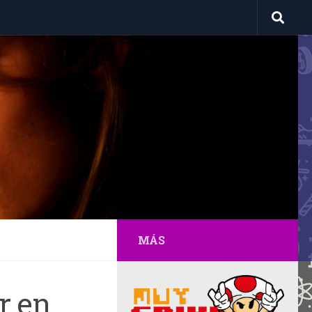
MÁS
r en