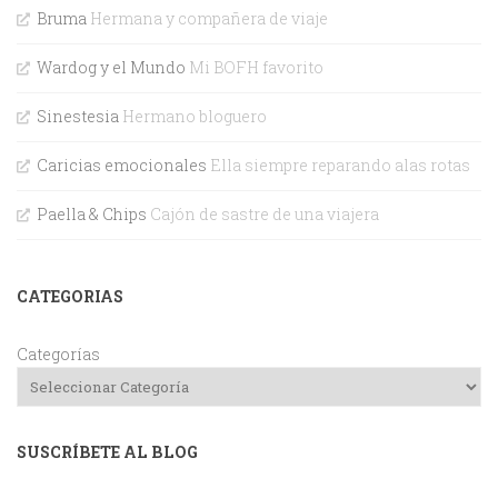
Bruma
Hermana y compañera de viaje
Wardog y el Mundo
Mi BOFH favorito
Sinestesia
Hermano bloguero
Caricias emocionales
Ella siempre reparando alas rotas
Paella & Chips
Cajón de sastre de una viajera
CATEGORIAS
Categorías
SUSCRÍBETE AL BLOG
Dirección de correo electrónico