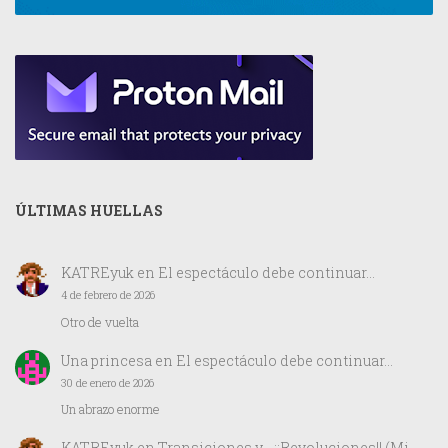
ÚLTIMAS HUELLAS
KATREyuk
en
El espectáculo debe continuar…
4 de febrero de 2026
Otro de vuelta
Una princesa
en
El espectáculo debe continuar…
30 de enero de 2026
Un abrazo enorme
KATREyuk
en
Transiciones y… ¡¡Revoluciones!! (Mi