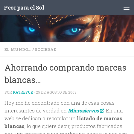
Peor para el Sol
Saltar al contenido
EL MUNDO...
/
SOCIEDAD
Ahorrando comprando marcas
blancas…
POR
KATREYUK
·
25 DE AGOSTO DE 2008
Hoy me he encontrado con una de esas cosas
interesantes de verdad en
. En una
Microsiervos
web se dedican a recopilar un
listado de marcas
blancas
, lo que quiere decir, productos fabricados
por una empresa cuyo marketing hace que nos sea