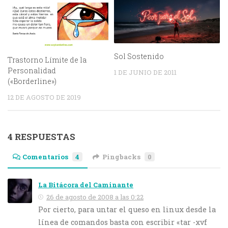
Sol Sostenido
Trastorno Límite de la
Personalidad
1 DE JUNIO DE 2011
(«Borderline»)
12 DE AGOSTO DE 2019
4 RESPUESTAS
Comentarios
4
Pingbacks
0
La Bitácora del Caminante
26 de agosto de 2008 a las 0:22
Por cierto, para untar el queso en linux desde la
línea de comandos basta con escribir «tar -xvf