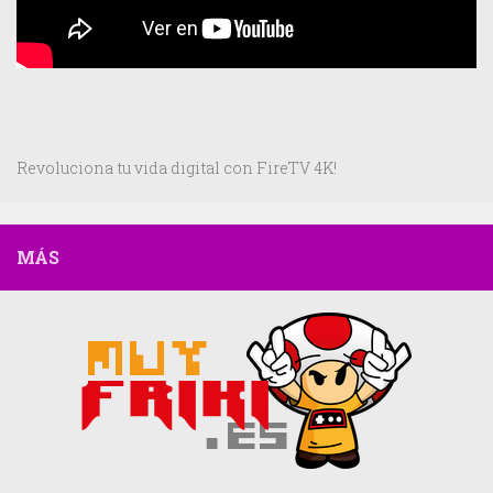
Revoluciona tu vida digital con FireTV 4K!
MÁS