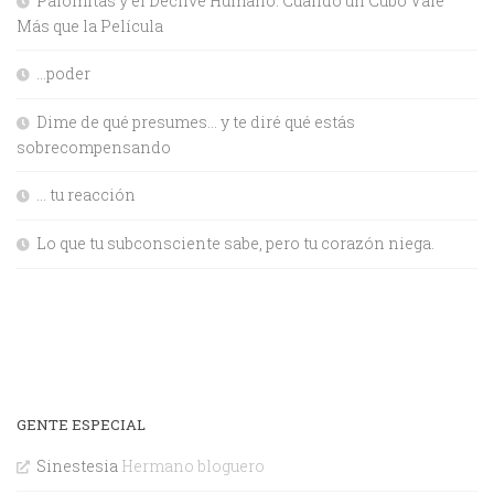
Palomitas y el Declive Humano: Cuando un Cubo Vale
Más que la Película
…poder
Dime de qué presumes… y te diré qué estás
sobrecompensando
… tu reacción
Lo que tu subconsciente sabe, pero tu corazón niega.
GENTE ESPECIAL
Sinestesia
Hermano bloguero