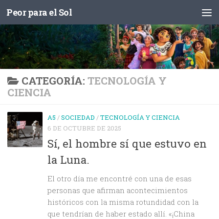
Peor para el Sol
Saltar al contenido
CATEGORÍA:
TECNOLOGÍA Y
CIENCIA
A5
/
SOCIEDAD
/
TECNOLOGÍA Y CIENCIA
6 DE OCTUBRE DE 2025
Sí, el hombre sí que estuvo en
la Luna.
El otro día me encontré con una de esas
personas que afirman acontecimientos
históricos con la misma rotundidad con la
que tendrían de haber estado allí. «¡China