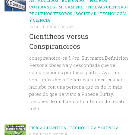
A5
/
AULLIDOS
/
EL MUNDO...
/
HECHOS
COTIDIANOS
/
MI CAMINO...
/
NUEVAS CIENCIAS
/
PEQUEÑOS TESOROS
/
SOCIEDAD
/
TECNOLOGÍA
Y CIENCIA
16 DE FEBRERO DE 2021
Científicos versus
Conspiranoicos
conspiranoico-ca f. / m. Sin marca Definición
Persona obsesiva y desconfiada que ve
conspiraciones por todas partes. Ayer me
sentí más «Ross Geller» que nunca, cuando
hablaba con una persona que es de lo más
parecido que he visto a Phoebe Buffay.
Después de un buen rato intentando rebatir
todo...
FÍSICA QUÁNTICA
/
TECNOLOGÍA Y CIENCIA
6 DE JULIO DE 2018