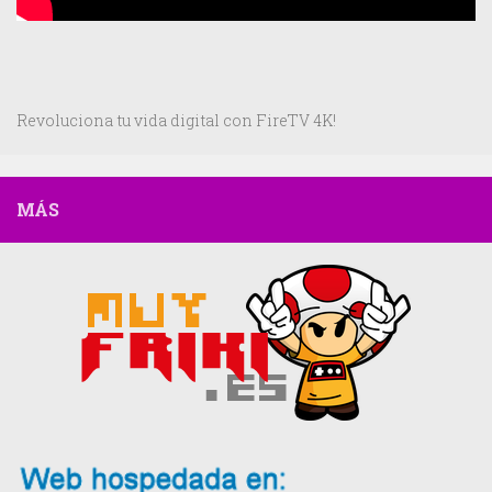
Revoluciona tu vida digital con FireTV 4K!
MÁS