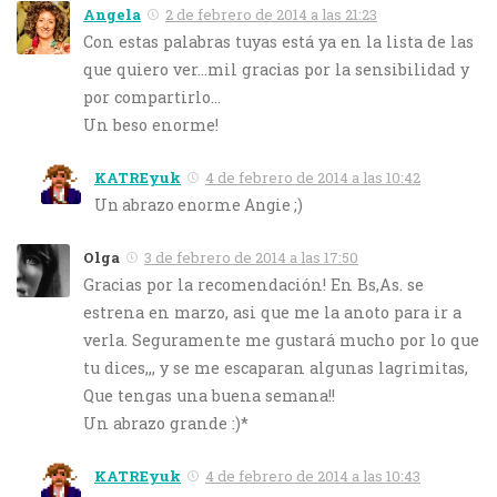
Angela
2 de febrero de 2014 a las 21:23
Con estas palabras tuyas está ya en la lista de las
que quiero ver…mil gracias por la sensibilidad y
por compartirlo…
Un beso enorme!
KATREyuk
4 de febrero de 2014 a las 10:42
Un abrazo enorme Angie ;)
Olga
3 de febrero de 2014 a las 17:50
Gracias por la recomendación! En Bs,As. se
estrena en marzo, asi que me la anoto para ir a
verla. Seguramente me gustará mucho por lo que
tu dices,,, y se me escaparan algunas lagrimitas,
Que tengas una buena semana!!
Un abrazo grande :)*
KATREyuk
4 de febrero de 2014 a las 10:43