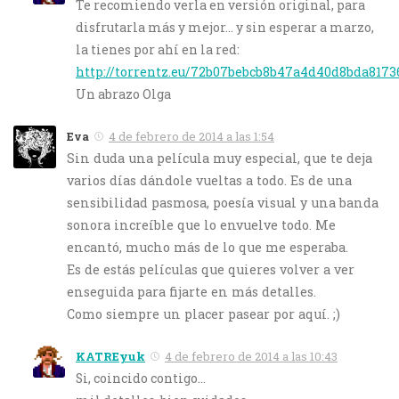
Te recomiendo verla en versión original, para
disfrutarla más y mejor… y sin esperar a marzo,
la tienes por ahí en la red:
http://torrentz.eu/72b07bebcb8b47a4d40d8bda8173
Un abrazo Olga
Eva
4 de febrero de 2014 a las 1:54
Sin duda una película muy especial, que te deja
varios días dándole vueltas a todo. Es de una
sensibilidad pasmosa, poesía visual y una banda
sonora increíble que lo envuelve todo. Me
encantó, mucho más de lo que me esperaba.
Es de estás películas que quieres volver a ver
enseguida para fijarte en más detalles.
Como siempre un placer pasear por aquí. ;)
KATREyuk
4 de febrero de 2014 a las 10:43
Si, coincido contigo…