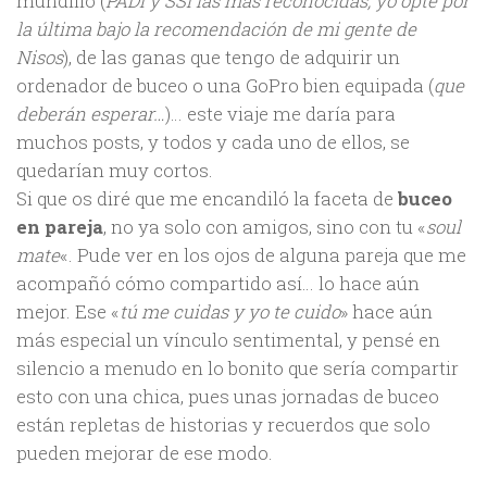
mundillo (
PADI y SSI las más reconocidas, yo opté por
la última bajo la recomendación de mi gente de
Nisos
), de las ganas que tengo de adquirir un
ordenador de buceo o una GoPro bien equipada (
que
deberán esperar…
)… este viaje me daría para
muchos posts, y todos y cada uno de ellos, se
quedarían muy cortos.
Si que os diré que me encandiló la faceta de
buceo
en pareja
, no ya solo con amigos, sino con tu «
soul
mate
«. Pude ver en los ojos de alguna pareja que me
acompañó cómo compartido así… lo hace aún
mejor. Ese «
tú me cuidas y yo te cuido
» hace aún
más especial un vínculo sentimental, y pensé en
silencio a menudo en lo bonito que sería compartir
esto con una chica, pues unas jornadas de buceo
están repletas de historias y recuerdos que solo
pueden mejorar de ese modo.