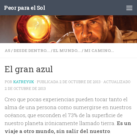
Peor para el Sol
Saltar al contenido
A5
/
DESDE DENTRO...
/
EL MUNDO...
/
MI CAMINO...
El gran azul
POR
KATREYUK
· PUBLICADA
2 DE OCTUBRE DE 2013
· ACTUALIZADO
2 DE OCTUBRE DE 2013
Creo que pocas experiencias pueden tocar tanto el
alma de una persona como sumergirse en nuestros
océanos, que esconden el 73% de la superficie de
nuestro planeta irónicamente llamado tierra.
Es un
viaje a otro mundo, sin salir del nuestro
.