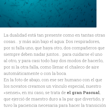
La dualidad está tan presente como en tantas otras
cosas… y más aún bajo el agua: Dos respiradores,
por si falla uno, que haya otro, dos compañeros que
siempre deben nadar juntos… para cuidarse el uno
al otro, y para casi todo hay dos modos de hacerlo,
por si la otra falla, como llenar el chaleco de aire
automáticamente o con la boca.
En la foto de abajo, con ese ser humano con el que
los novatos creamos un vínculo especial, nuestro
«sensei», en mi caso, se trata de
el gran Pascual
,
que ejerció de maestro duro a la par que divertido, y
tuvo la paciencia necesaria para hacer la transición