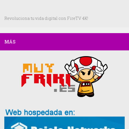
Revoluciona tu vida digital con FireTV 4K!
MÁS