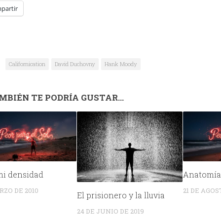
partir
Californication
David Duchovny
Hank Moody
MBIÉN TE PODRÍA GUSTAR...
mi densidad
Anatomía
RZO DE 2010
21 DE AGOS
El prisionero y la lluvia
24 DE JUNIO DE 2019