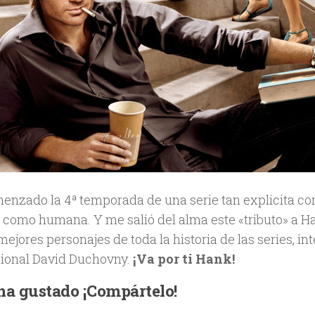
enzado la 4ª temporada de una serie tan explicita co
e como humana. Y me salió del alma este «tributo» a 
mejores personajes de toda la historia de las series, i
ional David Duchovny.
¡Va por ti Hank!
 ha gustado ¡Compártelo!