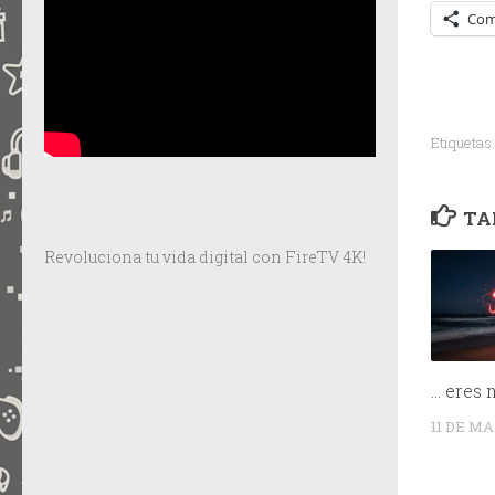
Com
Etiquetas:
TA
Revoluciona tu vida digital con FireTV 4K!
… eres 
11 DE MA