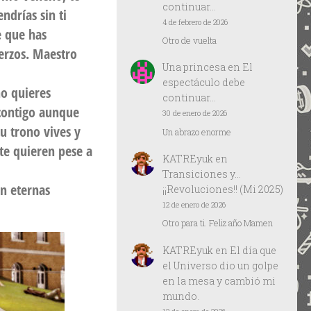
continuar…
ndrías sin ti
4 de febrero de 2026
e que has
Otro de vuelta
uerzos. Maestro
Una princesa
en
El
espectáculo debe
no quieres
continuar…
 contigo aunque
30 de enero de 2026
tu trono vives y
Un abrazo enorme
te quieren pese a
KATREyuk
en
Transiciones y…
on eternas
¡¡Revoluciones!! (Mi 2025)
12 de enero de 2026
Otro para ti. Feliz año Mamen
KATREyuk
en
El día que
el Universo dio un golpe
en la mesa y cambió mi
mundo.