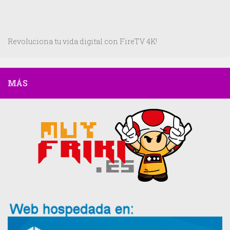
Revoluciona tu vida digital con FireTV 4K!
MÁS