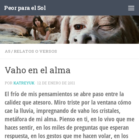
Peor para el Sol
Saltar al contenido
A5
/
RELATOS O VERSOS
Vaho en el alma
POR
KATREYUK
·
12 DE ENERO DE 2011
El frío de mis pensamientos se abre paso entre la
calidez que atesoro. Miro triste por la ventana cómo
cae la lluvia, impregnando de vaho los cristales,
metáfora de mi alma. Pienso en ti, en lo vivo que me
haces sentir, en los miles de preguntas que esperan
respuesta, en los gestos que me hacen volar, en los