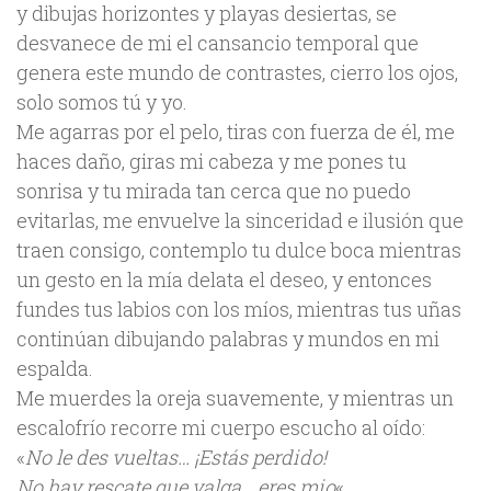
y dibujas horizontes y playas desiertas, se
desvanece de mi el cansancio temporal que
genera este mundo de contrastes, cierro los ojos,
solo somos tú y yo.
Me agarras por el pelo, tiras con fuerza de él, me
haces daño, giras mi cabeza y me pones tu
sonrisa y tu mirada tan cerca que no puedo
evitarlas, me envuelve la sinceridad e ilusión que
traen consigo, contemplo tu dulce boca mientras
un gesto en la mía delata el deseo, y entonces
fundes tus labios con los míos, mientras tus uñas
continúan dibujando palabras y mundos en mi
espalda.
Me muerdes la oreja suavemente, y mientras un
escalofrío recorre mi cuerpo escucho al oído:
«
No le des vueltas… ¡Estás perdido!
No hay rescate que valga… eres mio
«