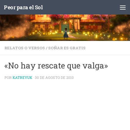
Peor para el Sol
Saltar al contenido
RELATOS O VERSOS
/
SOÑAR ES GRATIS
«No hay rescate que valga»
POR
KATREYUK
·
30 DE AGOSTO DE 2010