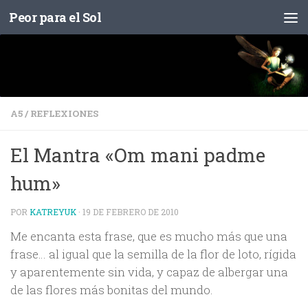
Peor para el Sol
Saltar al contenido
A5
/
REFLEXIONES
El Mantra «Om mani padme
hum»
POR
KATREYUK
·
19 DE FEBRERO DE 2010
Me encanta esta frase, que es mucho más que una
frase… al igual que la semilla de la flor de loto, rígida
y aparentemente sin vida, y capaz de albergar una
de las flores más bonitas del mundo.