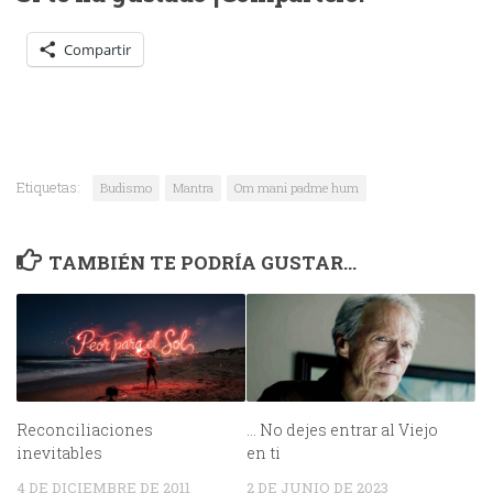
Compartir
Etiquetas:
Budismo
Mantra
Om mani padme hum
TAMBIÉN TE PODRÍA GUSTAR...
Reconciliaciones
… No dejes entrar al Viejo
inevitables
en ti
4 DE DICIEMBRE DE 2011
2 DE JUNIO DE 2023