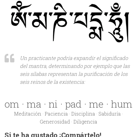
Un practicante podría expandir el significado
del mantra, determinando por ejemplo que las
seis sílabas representan la purificación de los
seis reinos de la existencia:
om · ma · ni · pad · me · hum
Meditación · Paciencia · Disciplina · Sabiduría ·
Generosidad · Diligencia
Si te ha gustado ¡Compártelo!