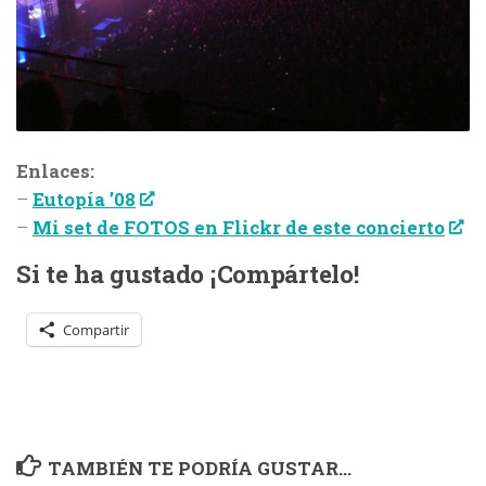
Enlaces:
–
Eutopía ’08
–
Mi set de FOTOS en Flickr de este concierto
Si te ha gustado ¡Compártelo!
Compartir
TAMBIÉN TE PODRÍA GUSTAR...