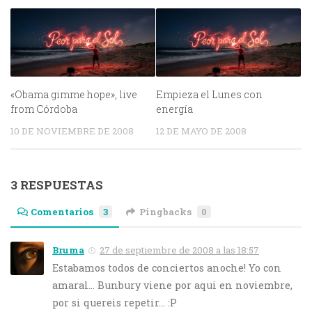
«Obama gimme hope», live
Empieza el Lunes con
from Córdoba
energía
10 DE NOVIEMBRE DE 2008
12 DE MAYO DE 2008
3 RESPUESTAS
Comentarios
3
Pingbacks
0
Bruma
27 de septiembre de 2008 a las 18:57
Estabamos todos de conciertos anoche! Yo con
amaral… Bunbury viene por aqui en noviembre,
por si quereis repetir… :P