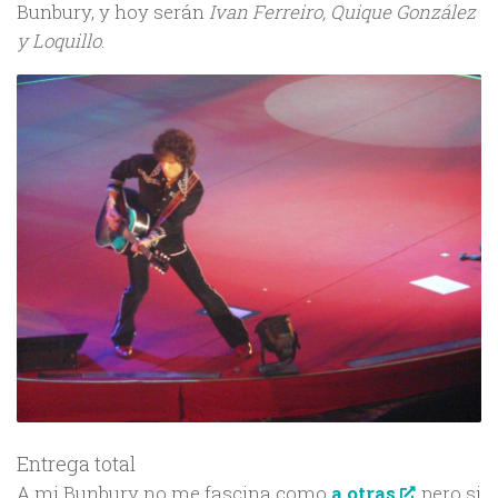
Bunbury, y hoy serán
Ivan Ferreiro, Quique González
y Loquillo
.
Entrega total
A mi Bunbury no me fascina como
a otras
, pero si