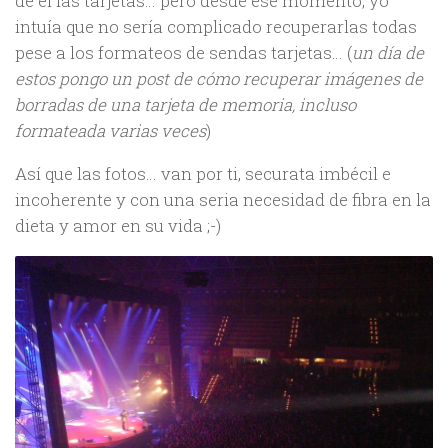
de él las tarjetas… pero desde ese momento, yo
intuía que no sería complicado recuperarlas todas
pese a los formateos de sendas tarjetas… (
un día de
estos pongo un post de cómo recuperar imágenes de
borradas de una tarjeta de memoria, incluso
formateada varias veces
)
Así que las fotos… van por ti, securata imbécil e
incoherente y con una seria necesidad de fibra en la
dieta y amor en su vida ;-)