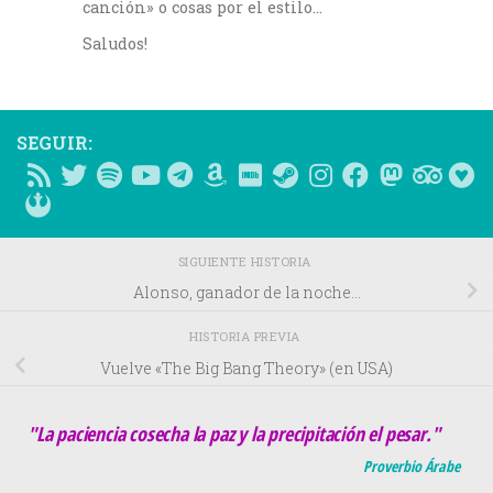
canción» o cosas por el estilo…
Saludos!
SEGUIR:
SIGUIENTE HISTORIA
Alonso, ganador de la noche…
HISTORIA PREVIA
Vuelve «The Big Bang Theory» (en USA)
"La paciencia cosecha la paz y la precipitación el pesar."
Proverbio Árabe