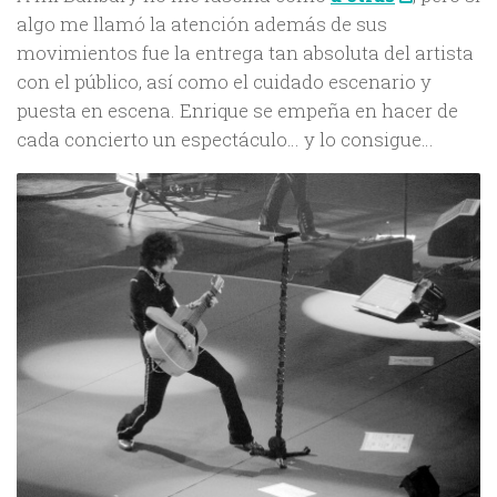
algo me llamó la atención además de sus
movimientos fue la entrega tan absoluta del artista
con el público, así como el cuidado escenario y
puesta en escena. Enrique se empeña en hacer de
cada concierto un espectáculo… y lo consigue…