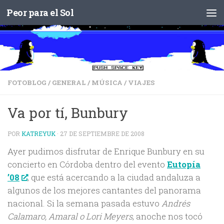
Peor para el Sol
Saltar al contenido
FOTOBLOG
/
GENERAL
/
MÚSICA
/
VIAJES
Va por tí, Bunbury
POR
KATREYUK
·
27 DE SEPTIEMBRE DE 2008
Ayer pudimos disfrutar de Enrique Bunbury en su
concierto en Córdoba dentro del evento
Eutopía
’08
, que está acercando a la ciudad andaluza a
algunos de los mejores cantantes del panorama
nacional. Si la semana pasada estuvo
Andrés
Calamaro, Amaral o Lori Meyers
, anoche nos tocó