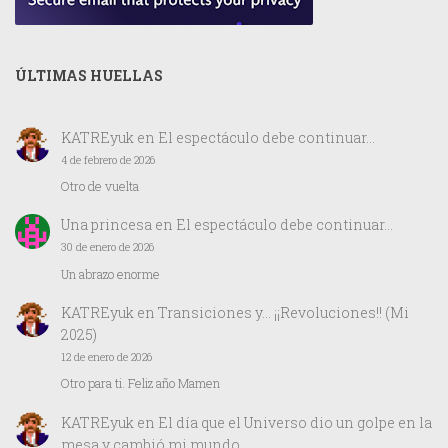
ÚLTIMAS HUELLAS
KATREyuk
en
El espectáculo debe continuar…
4 de febrero de 2026
Otro de vuelta
Una princesa
en
El espectáculo debe continuar…
30 de enero de 2026
Un abrazo enorme
KATREyuk
en
Transiciones y… ¡¡Revoluciones!! (Mi
2025)
12 de enero de 2026
Otro para ti. Feliz año Mamen
KATREyuk
en
El día que el Universo dio un golpe en la
mesa y cambió mi mundo.