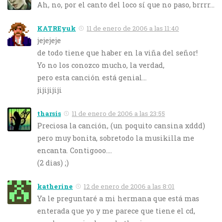
Ah, no, por el canto del loco sí que no paso, brrrr…
KATREyuk
11 de enero de 2006 a las 11:40
jejejeje
de todo tiene que haber en la viña del señor!
Yo no los conozco mucho, la verdad,
pero esta canción está genial…
jijijijiji
tharsis
11 de enero de 2006 a las 23:55
Preciosa la canción, (un poquito cansina xddd)
pero muy bonita, sobretodo la musikilla me
encanta. Contigooo….
(2 dias) ;)
katherine
12 de enero de 2006 a las 8:01
Ya le preguntaré a mi hermana que está mas
enterada que yo y me parece que tiene el cd,