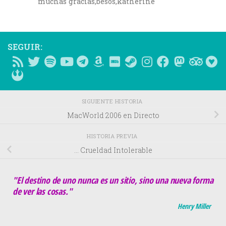
muchas gracias,besos,katherine
SEGUIR:
SIGUIENTE HISTORIA
MacWorld 2006 en Directo
HISTORIA PREVIA
… Crueldad Intolerable
"El destino de uno nunca es un sitio, sino una nueva forma
de ver las cosas."
Henry Miller