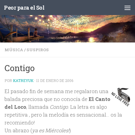
Peor para el Sol
Saltar al contenido
MÚSICA
/
SUSPIROS
Contigo
POR
KATREYUK
·
11 DE ENERO DE 2006
El pasado fin de semana me regalaron una
balada preciosa que no conocía de
El Canto
del Loco
, llamada
Contigo
. La letra es algo
repetitiva , pero la melodía es sensacional… os la
recomiendo!
Un abrazo (
ya es Miércoles!
)