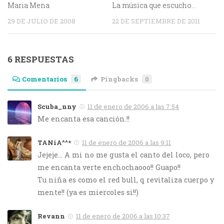
Maria Mena
La música que escucho…
29 DE JULIO DE 2008
22 DE SEPTIEMBRE DE 2011
6 RESPUESTAS
Comentarios
6
Pingbacks
0
Scuba_nny
11 de enero de 2006 a las 7:54
Me encanta esa canción.!!
TANiA^^*
11 de enero de 2006 a las 9:11
Jejeje… A mi no me gusta el canto del loco, pero
me encanta verte enchochaooo!! Guapo!!
Tu niña es como el red bull, q revitaliza cuerpo y
mente!! (ya es miercoles si!!)
Revann
11 de enero de 2006 a las 10:37