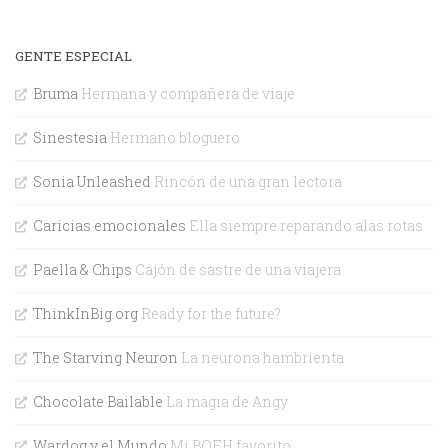
GENTE ESPECIAL
Bruma
Hermana y compañera de viaje
Sinestesia
Hermano bloguero
Sonia Unleashed
Rincón de una gran lectora
Caricias emocionales
Ella siempre reparando alas rotas
Paella & Chips
Cajón de sastre de una viajera
ThinkInBig.org
Ready for the future?
The Starving Neuron
La neurona hambrienta
Chocolate Bailable
La magia de Angy
Wardog y el Mundo
Mi BOFH favorito