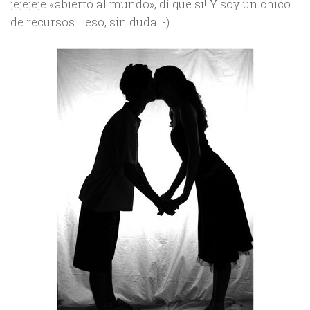
jejejeje «abierto al mundo», dí que si! Y soy un chico
de recursos… eso, sin duda :-)