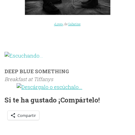
«Love»
, de
Gabatine
.
DEEP BLUE SOMETHING
Breakfast at Tiffanys
Si te ha gustado ¡Compártelo!
Compartir