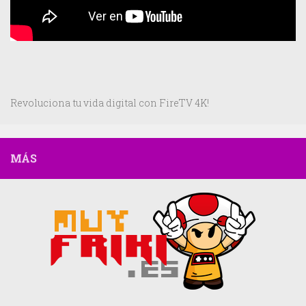
Revoluciona tu vida digital con FireTV 4K!
MÁS