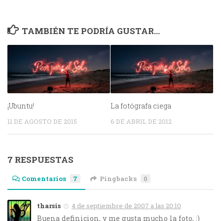
TAMBIÉN TE PODRÍA GUSTAR...
¡Ubuntu!
La fotógrafa ciega
11 DE AGOSTO DE 2015
6 DE ABRIL DE 2012
7 RESPUESTAS
Comentarios
7
Pingbacks
0
tharsis
4 de septiembre de 2007 a las 20:10
Buena definicion, y me gusta mucho la foto, :)