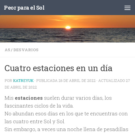
Peor para el Sol
Saltar al contenido
A5
/
DESVARIOS
Cuatro estaciones en un día
POR
KATREYUK
· PUBLICADA
26 DE ABRIL DE 2022
· ACTUALIZADO
27
DE ABRIL DE 2022
Mis
estaciones
suelen durar varios días, los
fascinantes ciclos de la vida.
No abundan esos días en los que te encuentras con
las cuatro entre Sol y Sol.
Sin embargo, a veces una noche llena de pesadillas