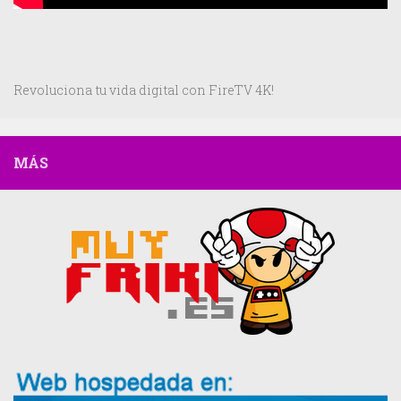
Revoluciona tu vida digital con FireTV 4K!
MÁS