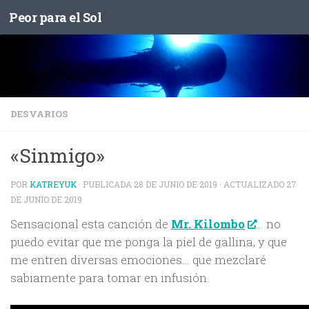
Peor para el Sol
Saltar al contenido
DESVARIOS
«Sinmigo»
POR
KATREYUK
· PUBLICADA
28 DE JUNIO DE 2019
· ACTUALIZADO
27
DE JUNIO DE 2019
Sensacional esta canción de
… no
Mr. Kilombo
puedo evitar que me ponga la piel de gallina, y que
me entren diversas emociones… que mezclaré
sabiamente para tomar en infusión.