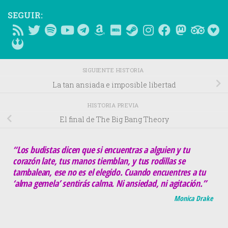
SEGUIR:
SIGUIENTE HISTORIA
La tan ansiada e imposible libertad
HISTORIA PREVIA
El final de The Big Bang Theory
“Los budistas dicen que si encuentras a alguien y tu
corazón late, tus manos tiemblan, y tus rodillas se
tambalean, ese no es el elegido. Cuando encuentres a tu
‘alma gemela’ sentirás calma. Ni ansiedad, ni agitación.”
Monica Drake