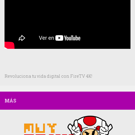
Revoluciona tu vida digital con FireTV 4K!
MÁS