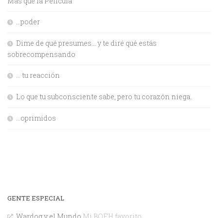
Más que la Película
…poder
Dime de qué presumes… y te diré qué estás
sobrecompensando
… tu reacción
Lo que tu subconsciente sabe, pero tu corazón niega.
…oprimidos
GENTE ESPECIAL
Wardog y el Mundo
Mi BOFH favorito