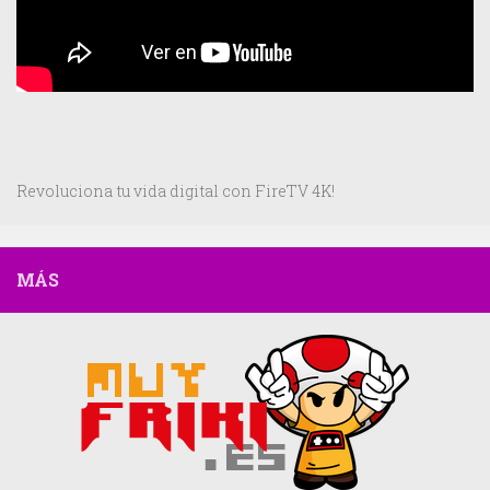
Revoluciona tu vida digital con FireTV 4K!
MÁS