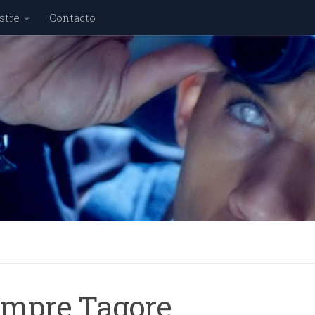
stre
Contacto
empre Tagore