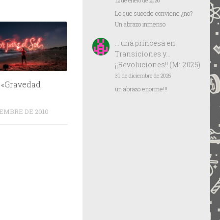
12 de enero de 2026
Lo que sucede conviene ¿no?
Un abrazo inmenso
… una princesa
en
Transiciones y…
¡¡Revoluciones!! (Mi 2025)
31 de diciembre de 2025
e «Gravedad
un abrazo enorme!!!
EMBRE DE 2010