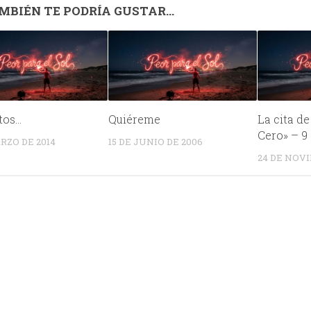
MBIÉN TE PODRÍA GUSTAR...
tos…
Quiéreme
La cita d
Cero» – 9
ARZO DE 2014
15 DE JUNIO DE 2006
24 DE NOVI