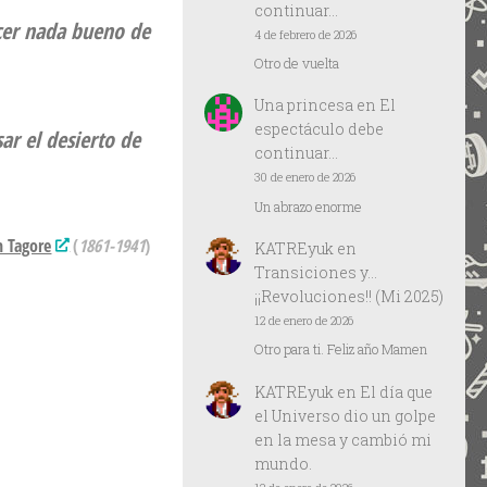
continuar…
cer nada bueno de
4 de febrero de 2026
Otro de vuelta
Una princesa
en
El
espectáculo debe
ar el desierto de
continuar…
30 de enero de 2026
Un abrazo enorme
h Tagore
(
1861-1941
)
KATREyuk
en
Transiciones y…
¡¡Revoluciones!! (Mi 2025)
12 de enero de 2026
Otro para ti. Feliz año Mamen
KATREyuk
en
El día que
el Universo dio un golpe
en la mesa y cambió mi
mundo.