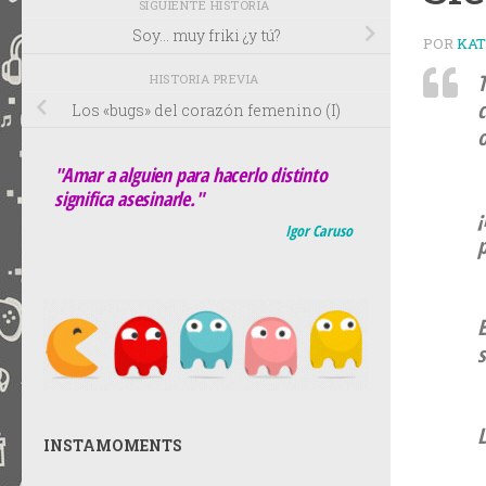
SIGUIENTE HISTORIA
Soy… muy friki ¿y tú?
POR
KA
HISTORIA PREVIA
c
Los «bugs» del corazón femenino (I)
o
"Amar a alguien para hacerlo distinto
significa asesinarle."
¡
Igor Caruso
p
E
s
L
INSTAMOMENTS