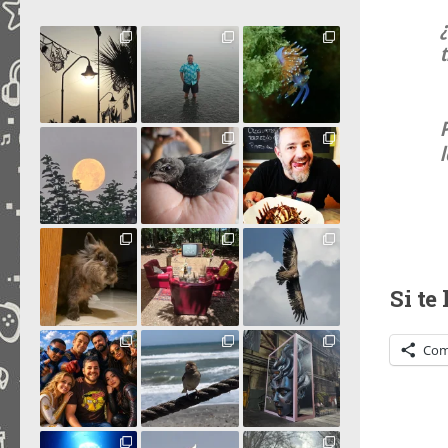
P
l
Si te
Com