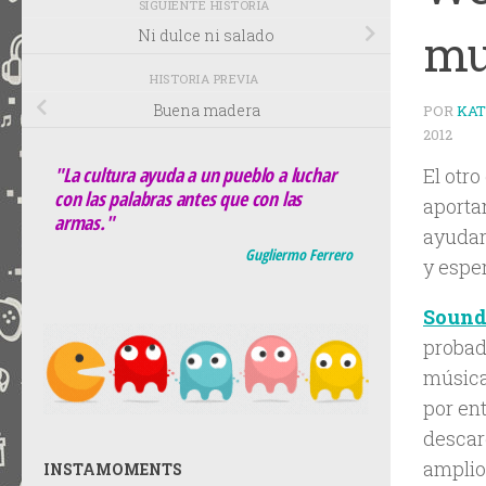
SIGUIENTE HISTORIA
mu
Ni dulce ni salado
HISTORIA PREVIA
Buena madera
POR
KA
2012
"La cultura ayuda a un pueblo a luchar
El otro
con las palabras antes que con las
aporta
armas."
ayudar
Gugliermo Ferrero
y esper
Sound
probad
música
por ent
descar
amplio
INSTAMOMENTS