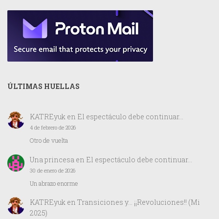
ÚLTIMAS HUELLAS
KATREyuk
en
El espectáculo debe continuar…
4 de febrero de 2026
Otro de vuelta
Una princesa
en
El espectáculo debe continuar…
30 de enero de 2026
Un abrazo enorme
KATREyuk
en
Transiciones y… ¡¡Revoluciones!! (Mi
2025)