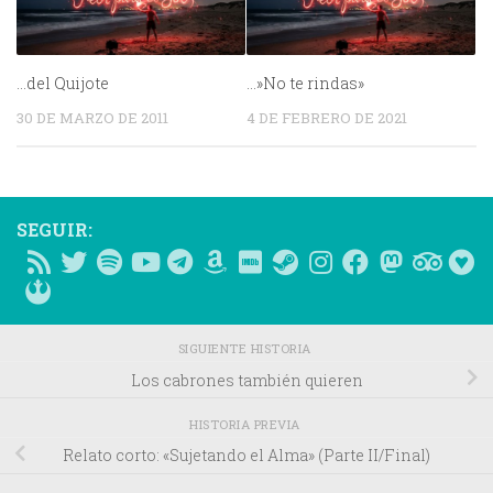
…del Quijote
…»No te rindas»
30 DE MARZO DE 2011
4 DE FEBRERO DE 2021
SEGUIR:
SIGUIENTE HISTORIA
Los cabrones también quieren
HISTORIA PREVIA
Relato corto: «Sujetando el Alma» (Parte II/Final)