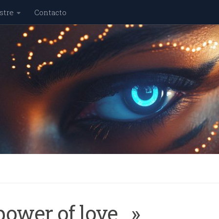
stre
Contacto
power of love…»