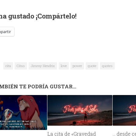
 ha gustado ¡Compártelo!
partir
cita
Citas
Jimmy Hendrix
love
power
quote
quotes
MBIÉN TE PODRÍA GUSTAR...
La cita de «Gravedad
… desde c