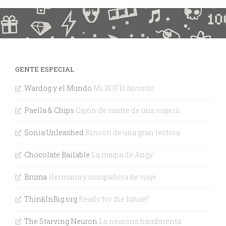
GENTE ESPECIAL
Wardog y el Mundo
Mi BOFH favorito
Paella & Chips
Cajón de sastre de una viajera
Sonia Unleashed
Rincón de una gran lectora
Chocolate Bailable
La magia de Angy
Bruma
Hermana y compañera de viaje
ThinkInBig.org
Ready for the future?
The Starving Neuron
La neurona hambrienta