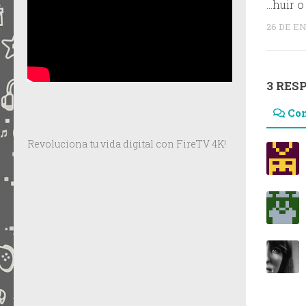
…huir o
26 DE E
3 RES
Co
Revoluciona tu vida digital con FireTV 4K!