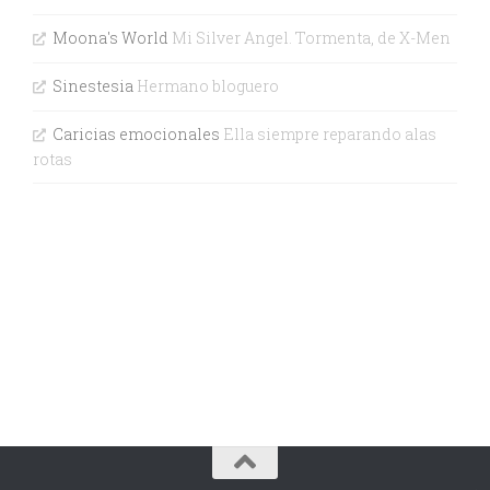
Moona's World
Mi Silver Angel. Tormenta, de X-Men
Sinestesia
Hermano bloguero
Caricias emocionales
Ella siempre reparando alas
rotas