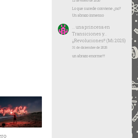
12 de enero de 2026
Lo que sucede conviene ¿no?
Un abrazo inmenso
… una princesa
en
Transiciones y…
¡¡Revoluciones!! (Mi 2025)
31 de diciembre de 2025
un abrazo enorme!!!
ero