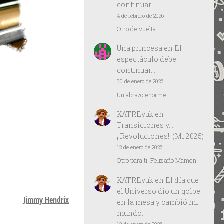
continuar…
4 de febrero de 2026
Otro de vuelta
Una princesa
en
El
espectáculo debe
continuar…
30 de enero de 2026
Un abrazo enorme
KATREyuk
en
Transiciones y…
¡¡Revoluciones!! (Mi 2025)
12 de enero de 2026
Otro para ti. Feliz año Mamen
KATREyuk
en
El día que
el Universo dio un golpe
Jimmy Hendrix
en la mesa y cambió mi
mundo.