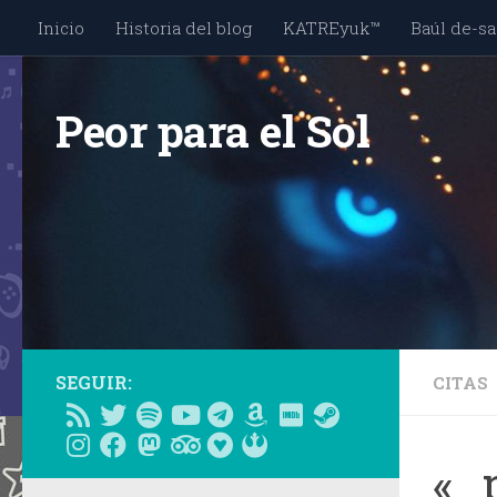
Inicio
Historia del blog
KATREyuk™
Baúl de-sa
Saltar al contenido
Peor para el Sol
SEGUIR:
CITAS
«…