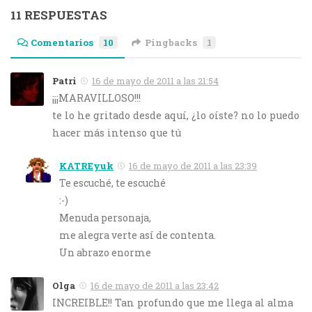
11 RESPUESTAS
Comentarios
10
Pingbacks
1
Patri
16 de mayo de 2011 a las 21:54
¡¡¡MARAVILLOSO!!!
te lo he gritado desde aquí, ¿lo oíste? no lo puedo
hacer más intenso que tú
KATREyuk
16 de mayo de 2011 a las 23:39
Te escuché, te escuché
:-)
Menuda personaja,
me alegra verte así de contenta.
Un abrazo enorme
Olga
16 de mayo de 2011 a las 23:42
INCREIBLE!! Tan profundo que me llega al alma