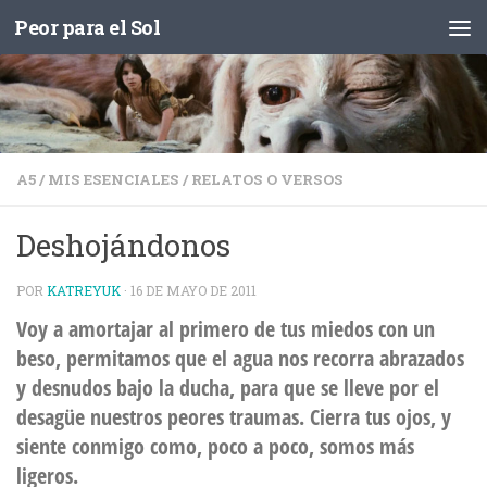
Peor para el Sol
Saltar al contenido
A5
/
MIS ESENCIALES
/
RELATOS O VERSOS
Deshojándonos
POR
KATREYUK
·
16 DE MAYO DE 2011
Voy a amortajar al primero de tus miedos con un
beso, permitamos que el agua nos recorra abrazados
y desnudos bajo la ducha, para que se lleve por el
desagüe nuestros peores traumas. Cierra tus ojos, y
siente conmigo como, poco a poco, somos más
ligeros.