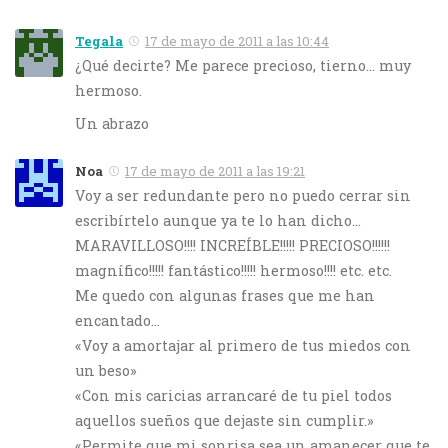
Tegala
17 de mayo de 2011 a las 10:44
¿Qué decirte? Me parece precioso, tierno… muy
hermoso.
Un abrazo
Noa
17 de mayo de 2011 a las 19:21
Voy a ser redundante pero no puedo cerrar sin
escribírtelo aunque ya te lo han dicho…
MARAVILLOSO!!!! INCREÍBLE!!!!! PRECIOSO!!!!!!
magnífico!!!!! fantástico!!!!! hermoso!!!! etc. etc.
Me quedo con algunas frases que me han
encantado…
«Voy a amortajar al primero de tus miedos con
un beso»
«Con mis caricias arrancaré de tu piel todos
aquellos sueños que dejaste sin cumplir.»
«Permite que mi sonrisa sea un amanecer que te