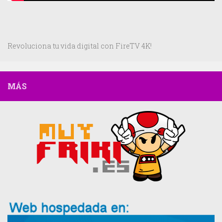
Revoluciona tu vida digital con FireTV 4K!
MÁS