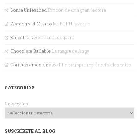
Sonia Unleashed
Rincón de una gran lectora
Wardog y el Mundo
Mi BOFH favorito
Sinestesia
Hermano bloguero
Chocolate Bailable
La magia de Angy
Caricias emocionales
Ella siempre reparando alas rotas
CATEGORIAS
Categorías
SUSCRÍBETE AL BLOG