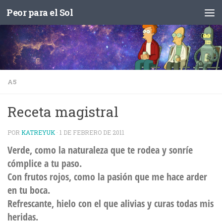
Peor para el Sol
Saltar al contenido
A5
Receta magistral
POR
KATREYUK
·
1 DE FEBRERO DE 2011
Verde, como la naturaleza que te rodea y sonríe
cómplice a tu paso.
Con frutos rojos, como la pasión que me hace arder
en tu boca.
Refrescante, hielo con el que alivias y curas todas mis
heridas.