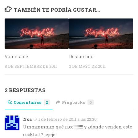
TAMBIÉN TE PODRÍA GUSTAR...
Vulnerable
Deslumbrar
8 DE SEPTIEMBRE DE 2011
2 DE MAYO DE 2011
2 RESPUESTAS
Comentarios
2
Pingbacks
0
Noa
1 de febrero de 2011 a las 22:30
Ummmmmm qué rico!!!!!!!!!! y ¿dónde venden este
cocktail? jejeje.