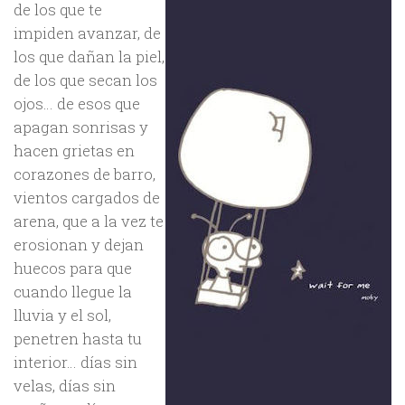
de los que te
impiden avanzar, de
los que dañan la piel,
de los que secan los
ojos… de esos que
apagan sonrisas y
hacen grietas en
corazones de barro,
vientos cargados de
arena, que a la vez te
erosionan y dejan
huecos para que
cuando llegue la
lluvia y el sol,
penetren hasta tu
interior… días sin
velas, días sin