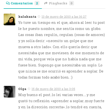
Comentarios
2
Pingbacks
0
kalakanta
13 de mayo de 2010 a las 16:27
Yo tuve un tiempo en el que, ahora al leer tu post
le he puesto nombre, me sentía como un globo.
Las cosas iban regulín, regulan (cosas de amores)
y yo solía decir: «necesito un golpe que me
mueva a otro lado». Con ello quería decir que
necesitaba que me moviesen de ese momento de
mi vida, porque veía que no había nada que me
fuese bien. Supongo que necesitaba un soplo. Lo
que ninca se me ocurrió es aprender a soplar. De
todas formas todo acabó bien. :)
Olga
15 de mayo de 2010 a las 3:05
Muy bueno el post..lo lei varias veces…..y me
gustó tu reflexión «aprender a soplar..muy fuerte
y en la dirección correcta»..lo tendré en cuenta,