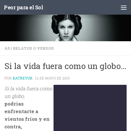
Peor para el Sol
Saltar al contenido
A5
/
RELATOS O VERSOS
Si la vida fuera como un globo…
POR
KATREYUK
·
12 DE MAYO DE 2010
Si la vida fuera como
un globo,
podrías
enfrentarte a
vientos fríos y en
contra,