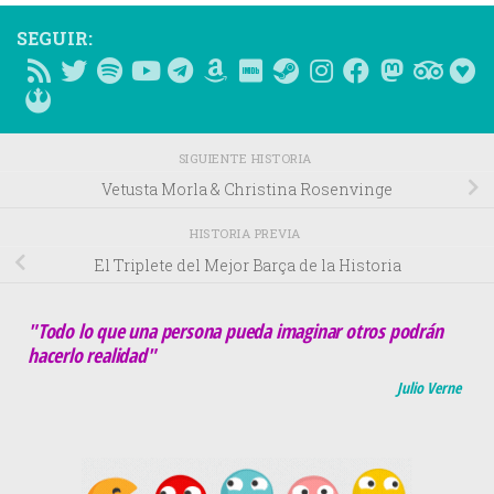
SEGUIR:
SIGUIENTE HISTORIA
Vetusta Morla & Christina Rosenvinge
HISTORIA PREVIA
El Triplete del Mejor Barça de la Historia
"Todo lo que una persona pueda imaginar otros podrán
hacerlo realidad"
Julio Verne