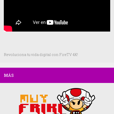
Revoluciona tu vida digital con FireTV 4K!
MÁS