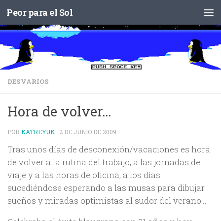
Peor para el Sol
Saltar al contenido
DESVARIOS
Hora de volver…
POR
KATREYUK
·
2 DE JUNIO DE 2009
Tras unos días de desconexión/vacaciones es hora
de volver a la rutina del trabajo, a las jornadas de
viaje y a las horas de oficina, a los días
sucediéndose esperando a las musas para dibujar
sueños y miradas optimistas al sudor del verano…