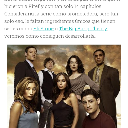
hicieron a Firefly con tan solo 14 capítulos.
Consideraría la serie como prometedora, pero tan
solo eso, le faltan ingredientes únicos que tienen
series como
Eli Stone
o
The Big Bang Theory
,
veremos como consiguen desarrollarla.