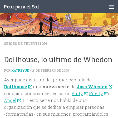
Peor para el Sol
Saltar al contenido
SERIES DE TELEVISIÓN
Dollhouse, lo último de Whedon
POR
KATREYUK
·
18 DE FEBRERO DE 2009
Ayer pude disfrutar del primer capítulo de
Dollhouse
, una
nueva serie
de
Joss Whedon
,
conocido por crear series como
Buffy
,
Firefly
o
Angel
. En esta serie nos habla de una
organización que se dedica a emplear personas
«formateadas» en sus misiones, programándoles