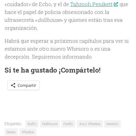
«cuidador» de Echo, y el de
Tahmoh Penikett
, que
hace el papel de policia obsesionado con la
ultrasecreta «
dollhouse
» y quienes están tras esa
organización.
Habrá que esperar a próximos capítulos para ver si
estamos ante otro nuevo Whesoro o es una
decepción. Seguiremos informando.
Si te ha gustado ¡Compártelo!
Compartir
Etiquetas:
Buffy
Dollhouse
Firefly
Joss Whedon
Serenity
Series
Whedon