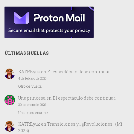
ÚLTIMAS HUELLAS
KATREyuk
en
El espectáculo debe continuar…
4 de febrero de 2026
Otro de vuelta
Una princesa
en
El espectáculo debe continuar…
30 de enero de 2026
Un abrazo enorme
KATREyuk
en
Transiciones y… ¡¡Revoluciones!! (Mi
2025)