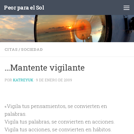
Peor para el Sol
Saltar al contenido
CITAS
/
SOCIEDAD
…Mantente vigilante
POR
KATREYUK
·
9 DE ENERO DE 2009
«Vigila tus pensamientos, se convierten en
palabras.
Vigila tus palabras, se convierten en acciones.
Vigila tus acciones, se convierten en hábitos.