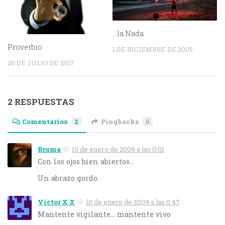
…la Nada
Proverbio
1 DE DICIEMBRE DE 2005
20 DE JULIO DE 2017
2 RESPUESTAS
Comentarios
2
Pingbacks
0
Bruma
10 de enero de 2009 a las 0:01
Con los ojos bien abiertos…
Un abrazo gordo.
Victor X X
10 de enero de 2009 a las 0:47
Mantente vigilante… mantente vivo