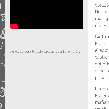
corazó
No son
mas,
g
necesit
La fam
En mi 
el equi
Revoluciona tu vida digital con FireTV 4K!
el otro
optimi
espero
próxim
Bueno…
Espero
mañana
Un abr