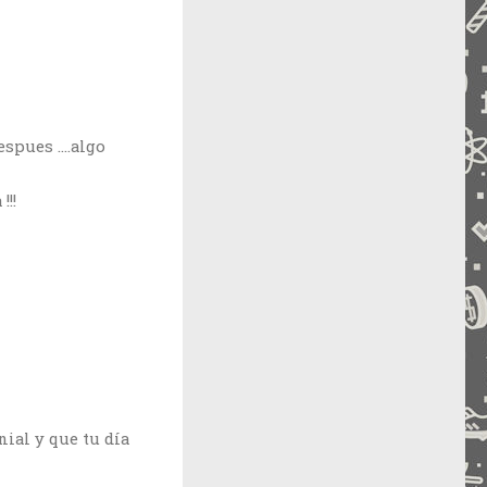
despues ….algo
!!!
nial y que tu día