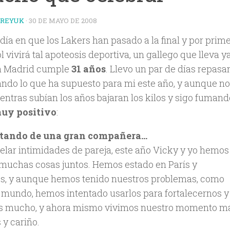
TREYUK
·
30 DE MAYO DE 2008
 día en que los Lakers han pasado a la final y por prim
 vivirá tal apoteosis deportiva, un gallego que lleva y
n Madrid cumple
31 años
. Llevo un par de días repasa
ando lo que ha supuesto para mi este año, y aunque n
entras subían los años bajaran los kilos y sigo fumand
muy positivo
:
utando de una gran compañera…
velar intimidades de pareja, este año Vicky y yo hemos
 muchas cosas juntos. Hemos estado en París y
s, y aunque hemos tenido nuestros problemas, como
l mundo, hemos intentado usarlos para fortalecernos y
s mucho, y ahora mismo vivimos nuestro momento má
 y cariño.