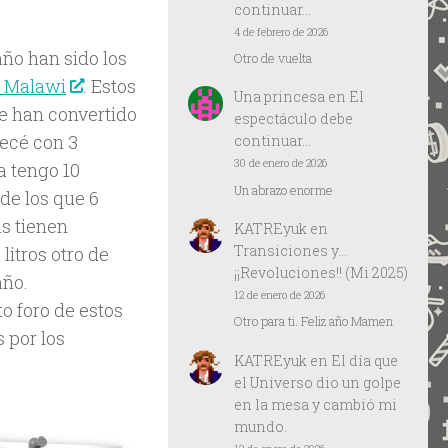
continuar…
4 de febrero de 2026
año han sido los
Otro de vuelta
o Malawi
. Estos
Una princesa
en
El
e han convertido
espectáculo debe
pecé con 3
continuar…
30 de enero de 2026
a tengo 10
Un abrazo enorme
 de los que 6
s tienen
KATREyuk
en
Transiciones y…
itros otro de
¡¡Revoluciones!! (Mi 2025)
año.
12 de enero de 2026
o foro de estos
Otro para ti. Feliz año Mamen
 por los
KATREyuk
en
El día que
el Universo dio un golpe
en la mesa y cambió mi
mundo.