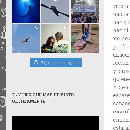
valora
habita
han su
han dil
:cc: de
perdem
azúcar
recién 
Sígueme en Instagram
y otro
quiene
Aprende
escase
EL VIDEO QUÉ MÁS HE VISTO
ÚLTIMAMENTE...
capace
cuando
entien
estará