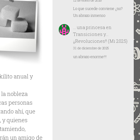
12 de enero de 2026
Lo que sucede conviene ¿no?
Un abrazo inmenso
… una princesa
en
Transiciones y…
¡¡Revoluciones!! (Mi 2025)
31 de diciembre de 2025
un abrazo enorme!!!
ilito anual y
 la nobleza
ocas personas
ando ahí, que
, y quienes
rtamiendo,
ndrán un amigo de