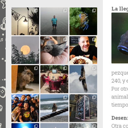
La lle
pezque
240, y
Por otr
animale
tiempo
Desen
Otra c