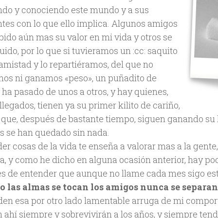
ndo y conociendo este mundo y a sus
ntes con lo que ello implica. Algunos amigos
bido aún mas su valor en mi vida y otros se
uido, por lo que si tuvieramos un :cc: saquito
 amistad y lo repartiéramos, del que no
os ni ganamos «peso», un puñadito de
 ha pasado de unos a otros, y hay quienes,
llegados, tienen ya su primer kilito de cariño,
s que, después de bastante tiempo, siguen ganando su k
s se han quedado sin nada.
r cosas de la vida te enseña a valorar mas a la gente,
a, y como he dicho en alguna ocasión anterior, hay p
s de entender que aunque no llame cada mes sigo est
 las almas se tocan los amigos nunca se separan
den esa por otro lado lamentable arruga de mi compo
n ahí siempre y sobrevivirán a los años, y siempre te