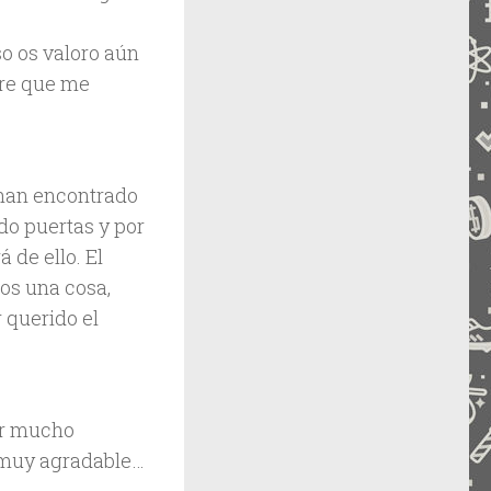
o os valoro aún
pre que me
 han encontrado
do puertas y por
 de ello. El
os una cosa,
 querido el
ir mucho
a muy agradable…