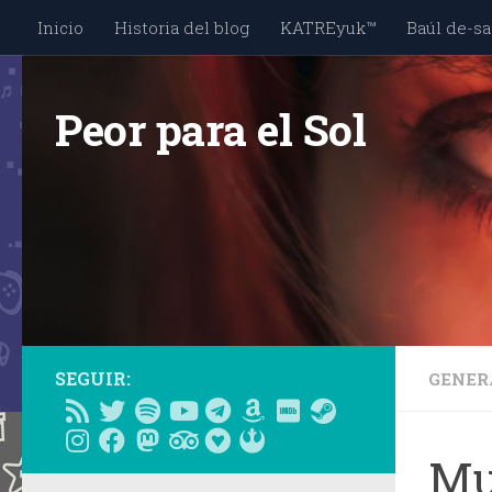
Inicio
Historia del blog
KATREyuk™
Baúl de-sa
Saltar al contenido
Peor para el Sol
SEGUIR:
GENER
Mu