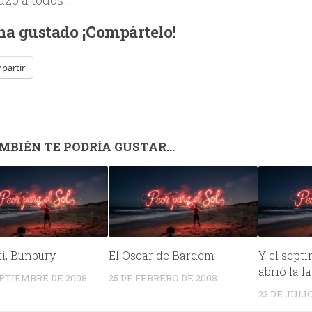
 ha gustado ¡Compártelo!
partir
MBIÉN TE PODRÍA GUSTAR...
tí, Bunbury
El Oscar de Bardem
Y el sépt
abrió la l
EPTIEMBRE DE 2008
25 DE FEBRERO DE 2008
23 DE JULI