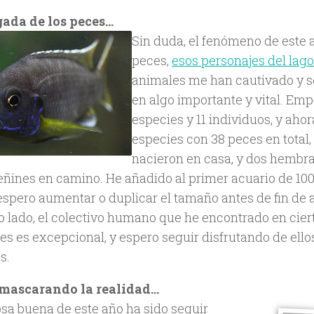
gada de los peces…
Sin duda, el fenómeno de este 
peces,
esos personajes del lag
animales me han cautivado y s
en algo importante y vital. Em
especies y 11 individuos, y ahor
especies con 38 peces en total,
nacieron en casa, y dos hembra
ñines en camino. He añadido al primer acuario de 100 l
 espero aumentar o duplicar el tamaño antes de fin de 
o lado, el colectivo humano que he encontrado en ciert
s es excepcional, y espero seguir disfrutando de ellos
s.
mascarando la realidad…
osa buena de este año ha sido seguir