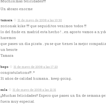
Muchisimas felicidades!!!!
Un abrazo enorme
tamara
31 de mayo de 2008 a las 10:30
zorionak kike !!!! que seguiditos venimos todos !!!
lo del finde en madrid esta hecho ! …en agosto vamos a n.y.
haremos
que pases un dia pirata …ya se que tienes la mejor compañia 
un besote
Tamara
bego
31 de mayo de 2008 a las 17:23
congratulations!!! :*
31 años de calidad humana… keep going..
sula
31 de mayo de 2008 a las 21:31
¡¡Muchas felicidades!! Espero que pases un fin de semana ge
fuera muy especial.