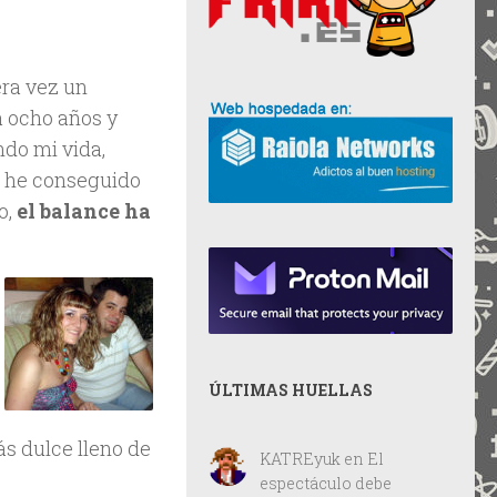
era vez un
a ocho años y
ndo mi vida,
o he conseguido
o,
el balance ha
ÚLTIMAS HUELLAS
s dulce lleno de
KATREyuk
en
El
espectáculo debe