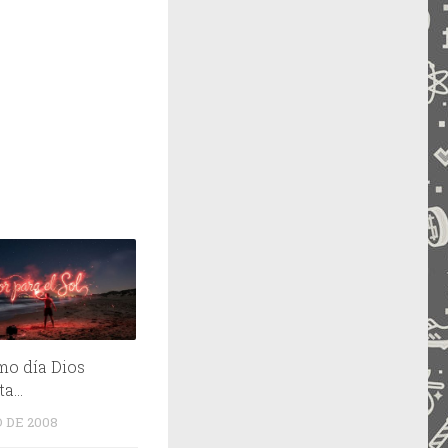
imo día Dios
ata…
O DE 2008