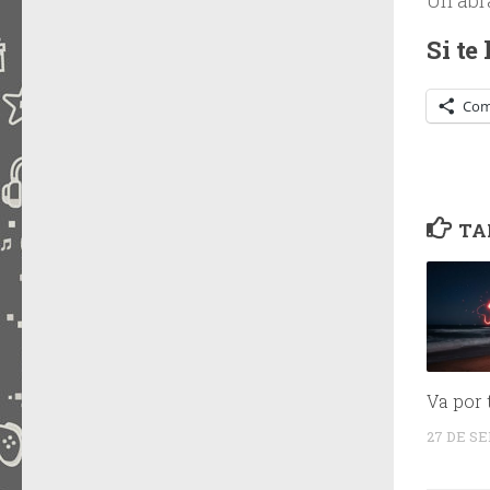
Si te
Com
TA
Va por 
27 DE S