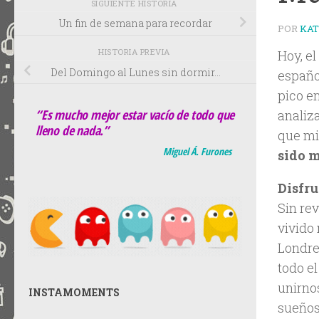
SIGUIENTE HISTORIA
Un fin de semana para recordar
POR
KA
HISTORIA PREVIA
Hoy, el
Del Domingo al Lunes sin dormir…
español
pico e
“Es mucho mejor estar vacío de todo que
analiz
lleno de nada.”
que mi
Miguel Á. Furones
sido 
Disfr
Sin re
vivido
Londre
todo e
unirno
INSTAMOMENTS
sueños