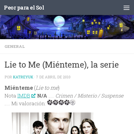
Peor para el Sol
Saltar al contenido
GENERAL
Lie to Me (Miénteme), la serie
POR
KATREYUK
·
7 DE ABRIL DE 2010
Miénteme
(
Lie to me
)
Nota
IMDB
:
N/A
…..
Crimen / Misterio / Suspense
….. Mi valoración: