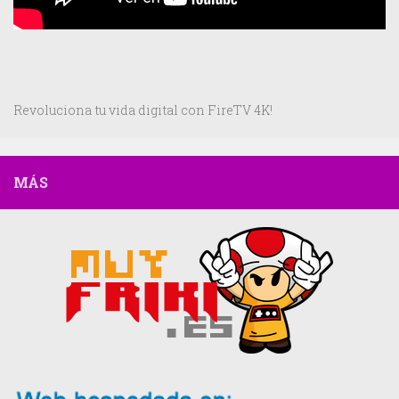
Revoluciona tu vida digital con FireTV 4K!
MÁS