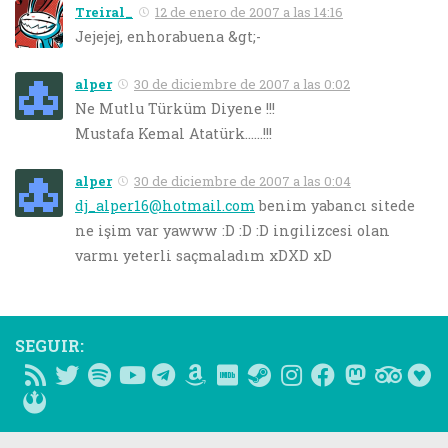
Treiral_
12 de enero de 2007 a las 14:16
Jejejej, enhorabuena &gt;-
alper
30 de diciembre de 2007 a las 0:02
Ne Mutlu Türküm Diyene !!!
Mustafa Kemal Atatürk……!!!
alper
30 de diciembre de 2007 a las 0:04
dj_alper16@hotmail.com
benim yabancı sitede
ne işim var yawww :D :D :D ingilizcesi olan
varmı yeterli saçmaladım xDXD xD
SEGUIR: