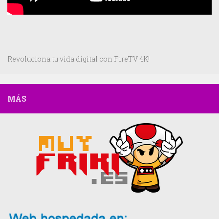
Revoluciona tu vida digital con FireTV 4K!
MÁS