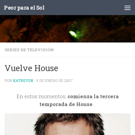
Peor para el Sol
Saltar al contenido
SERIES DE TELEVISIÓN
Vuelve House
POR
KATREYUK
·
9 DE ENERO DE 2007
En estos momentos,
comienza la tercera
temporada de House
…