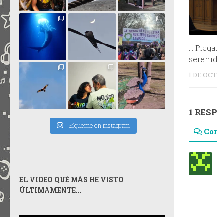
… Plega
sereni
1 DE OC
1 RES
Sígueme en Instagram
Co
EL VIDEO QUÉ MÁS HE VISTO
ÚLTIMAMENTE...