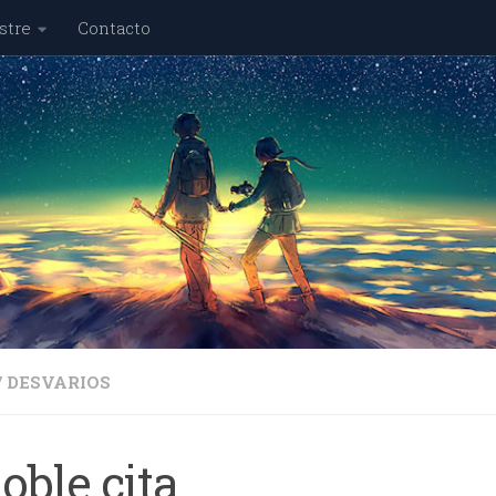
stre
Contacto
/
DESVARIOS
oble cita