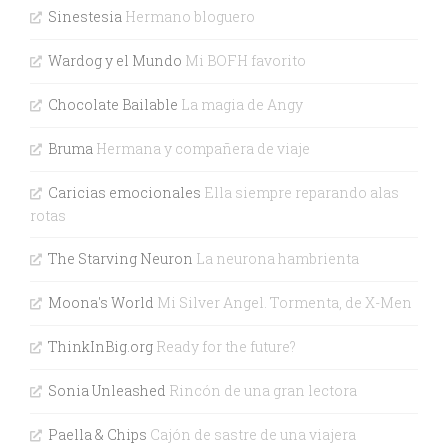
Sinestesia
Hermano bloguero
Wardog y el Mundo
Mi BOFH favorito
Chocolate Bailable
La magia de Angy
Bruma
Hermana y compañera de viaje
Caricias emocionales
Ella siempre reparando alas
rotas
The Starving Neuron
La neurona hambrienta
Moona's World
Mi Silver Angel. Tormenta, de X-Men
ThinkInBig.org
Ready for the future?
Sonia Unleashed
Rincón de una gran lectora
Paella & Chips
Cajón de sastre de una viajera