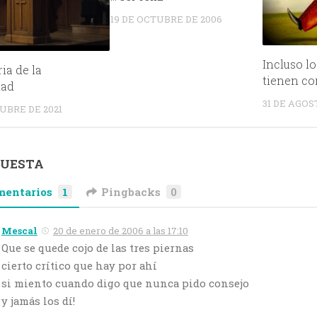
19 DE OCTUBRE DE 2006
Incluso l
ria de la
tienen c
dad
31 DE AGOS
TUBRE DE 2021
PUESTA
mentarios
1
Pingbacks
0
Mescal
20 de enero de 2006 a las 17:10
Que se quede cojo de las tres piernas
cierto crítico que hay por ahí
si miento cuando digo que nunca pido consejo
y jamás los dí!