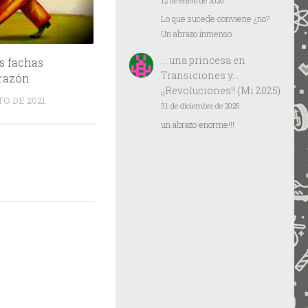
12 de enero de 2026
Lo que sucede conviene ¿no?
Un abrazo inmenso
… una princesa
en
os fachas
Transiciones y…
orazón
¡¡Revoluciones!! (Mi 2025)
TO DE 2021
31 de diciembre de 2025
un abrazo enorme!!!