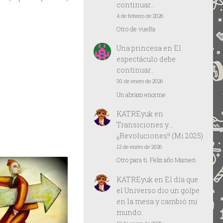
continuar…
4 de febrero de 2026
Otro de vuelta
Una princesa
en
El
espectáculo debe
continuar…
30 de enero de 2026
Un abrazo enorme
KATREyuk
en
Transiciones y…
¡¡Revoluciones!! (Mi 2025)
12 de enero de 2026
Otro para ti. Feliz año Mamen
KATREyuk
en
El día que
el Universo dio un golpe
en la mesa y cambió mi
mundo.