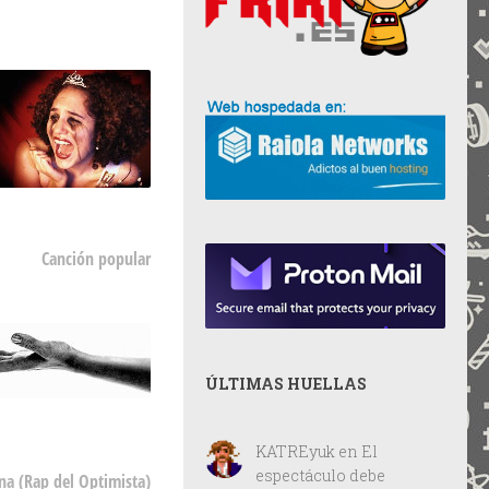
Canción popular
ÚLTIMAS HUELLAS
KATREyuk
en
El
espectáculo debe
na (Rap del Optimista)