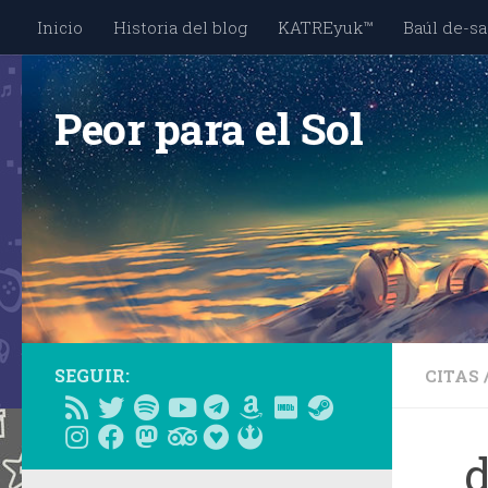
Inicio
Historia del blog
KATREyuk™
Baúl de-sa
Saltar al contenido
Peor para el Sol
SEGUIR:
CITAS
… d