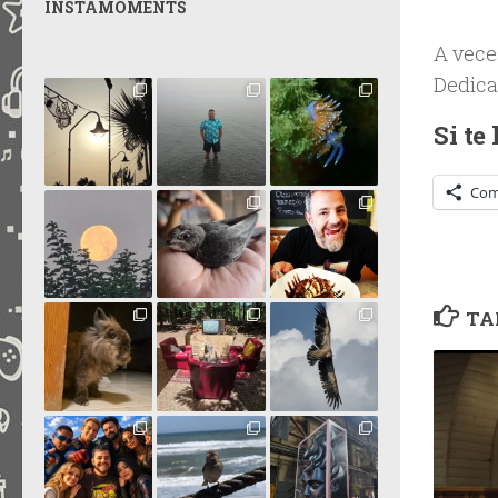
INSTAMOMENTS
A vece
Dedica
Si te
Com
TA