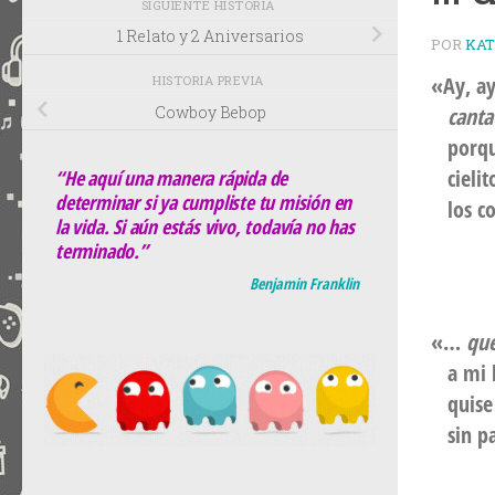
SIGUIENTE HISTORIA
1 Relato y 2 Aniversarios
POR
KA
«Ay, ay
HISTORIA PREVIA
canta
Cowboy Bebop
porque
cielito
“He aquí una manera rápida de
determinar si ya cumpliste tu misión en
los co
la vida. Si aún estás vivo, todavía no has
terminado.”
Benjamin Franklin
«…
que
a mi l
quise 
sin pa