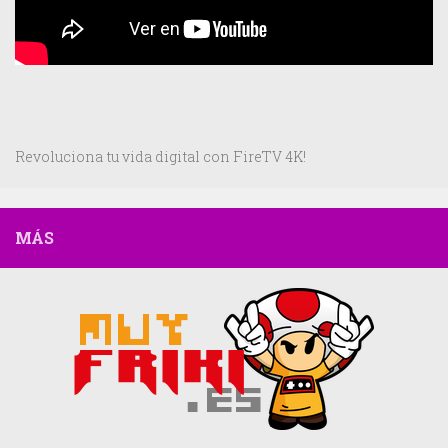
Revoluciona tu vida digital con FireTV 4K!
MÁS