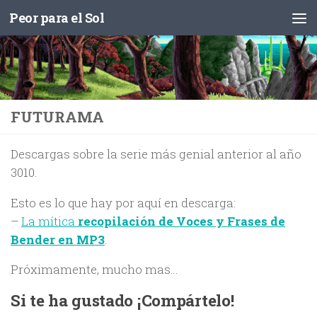
Peor para el Sol
Saltar al contenido
FUTURAMA
Descargas sobre la serie más genial anterior al año
3010.
Esto es lo que hay por aquí en descarga:
–
La mítica
recopilación de Voces y Frases de
.
Bender en MP3
Próximamente, mucho mas…
Si te ha gustado ¡Compártelo!