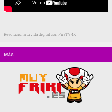
Revoluciona tu vida digital con FireTV 4K!
MÁS