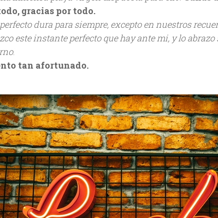
todo, gracias por todo.
perfecto dura para siempre, excepto en nuestros recue
co este instante perfecto que hay ante mi, y lo abrazo 
erno
.
nto tan afortunado.