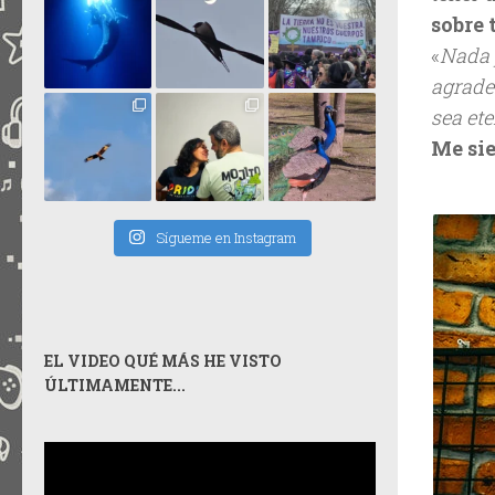
sobre 
«
Nada 
agradez
sea et
Me sie
Sígueme en Instagram
EL VIDEO QUÉ MÁS HE VISTO
ÚLTIMAMENTE...