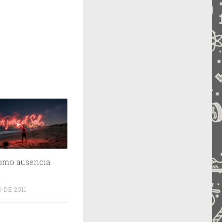
omo ausencia
d
 DE 2011