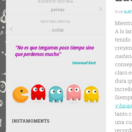
SIGUIENTE HISTORIA
… peleas
POR
KA
HISTORIA PREVIA
Mientr
… soltar
A lo l
tenido 
"No es que tengamos poco tiempo sino
creyen
que perdemos mucho"
nadand
Inmanuel Kant
consej
claro 
dura q
increíb
Siempr
y bajas
tanto 
INSTAMOMENTS
una cue
record