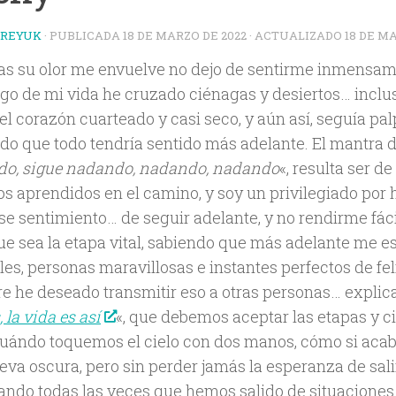
TREYUK
· PUBLICADA
18 DE MARZO DE 2022
· ACTUALIZADO
18 DE M
as su olor me envuelve no dejo de sentirme inmensam
argo de mi vida he cruzado ciénagas y desiertos… incl
el corazón cuarteado y casi seco, y aún así, seguía pa
do que todo tendría sentido más adelante. El mantra d
o, sigue nadando, nadando, nadando
«, resulta ser d
os aprendidos en el camino, y soy un privilegiado por 
ese sentimiento… de seguir adelante, y no rendirme fác
ue sea la etapa vital, sabiendo que más adelante me e
les, personas maravillosas e instantes perfectos de fel
e he deseado transmitir eso a otras personas… explica
, la vida es así
«, que debemos aceptar las etapas y cic
cuándo toquemos el cielo con dos manos, cómo si ac
va oscura, pero sin perder jamás la esperanza de salir
ando todas las veces que hemos salido de situacione