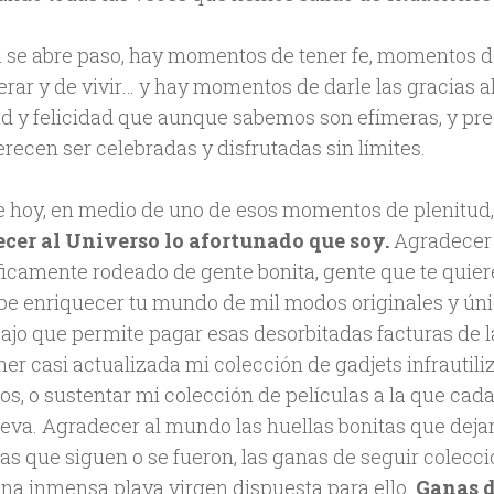
 se abre paso, hay momentos de tener fe, momentos de l
erar y de vivir… y hay momentos de darle las gracias 
ud y felicidad que aunque sabemos son efímeras, y pr
recen ser celebradas y disfrutadas sin límites.
e hoy, en medio de uno de esos momentos de plenitud,
cer al Universo lo afortunado que soy.
Agradecer 
icamente rodeado de gente bonita, gente que te quier
be enriquecer tu mundo de mil modos originales y ún
ajo que permite pagar esas desorbitadas facturas de la
er casi actualizada mi colección de gadjets infrautili
os, o sustentar mi colección de películas a la que cad
eva. Agradecer al mundo las huellas bonitas que deja
as que siguen o se fueron, las ganas de seguir colecc
una inmensa playa virgen dispuesta para ello.
Ganas d