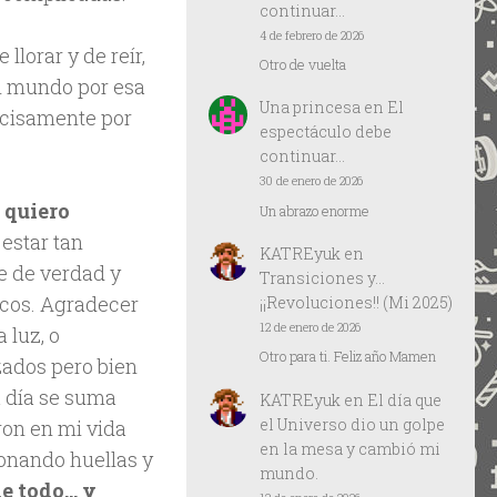
continuar…
4 de febrero de 2026
lorar y de reír,
Otro de vuelta
al mundo por esa
Una princesa
en
El
ecisamente por
espectáculo debe
continuar…
30 de enero de 2026
quiero
Un abrazo enorme
estar tan
KATREyuk
en
e de verdad y
Transiciones y…
icos. Agradecer
¡¡Revoluciones!! (Mi 2025)
12 de enero de 2026
 luz, o
Otro para ti. Feliz año Mamen
zados pero bien
a día se suma
KATREyuk
en
El día que
el Universo dio un golpe
ron en mi vida
en la mesa y cambió mi
ionando huellas y
mundo.
e todo… y