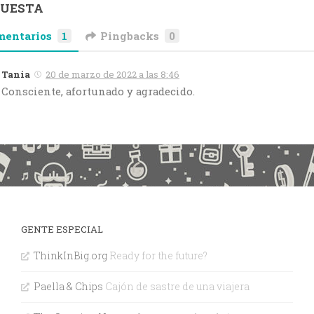
PUESTA
mentarios
1
Pingbacks
0
Tania
20 de marzo de 2022 a las 8:46
Consciente, afortunado y agradecido.
GENTE ESPECIAL
ThinkInBig.org
Ready for the future?
Paella & Chips
Cajón de sastre de una viajera