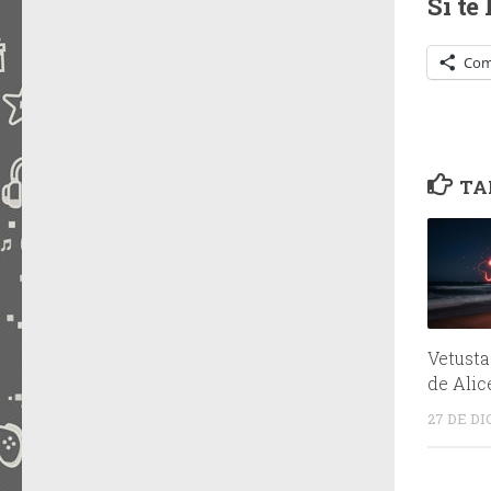
Si te
Com
TA
Vetusta
de Alic
27 DE D