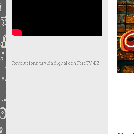
Revoluciona tu vida digital con FireTV 4K!