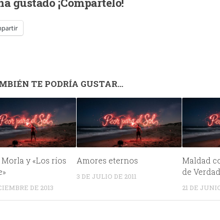
 ha gustado ¡Compártelo!
partir
MBIÉN TE PODRÍA GUSTAR...
 Morla y «Los ríos
Amores eternos
Maldad c
e»
de Verda
3 DE JULIO DE 2011
ICIEMBRE DE 2013
21 DE JUNIO