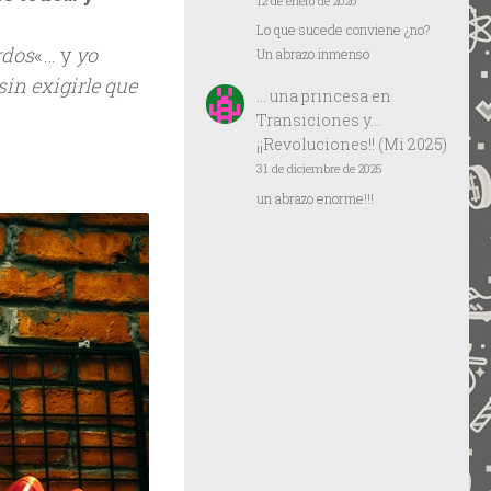
12 de enero de 2026
Lo que sucede conviene ¿no?
rdos
«… y
yo
Un abrazo inmenso
sin exigirle que
… una princesa
en
Transiciones y…
¡¡Revoluciones!! (Mi 2025)
31 de diciembre de 2025
un abrazo enorme!!!