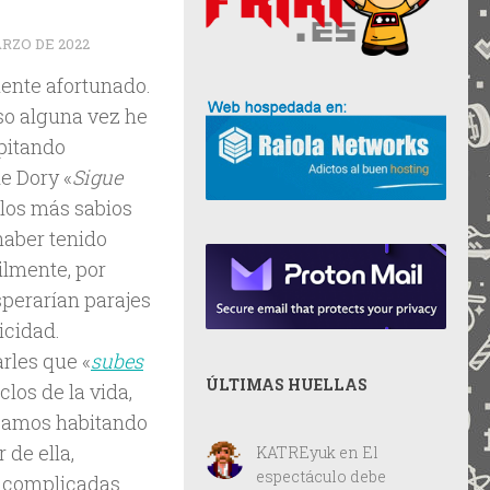
ARZO DE 2022
ente afortunado.
uso alguna vez he
lpitando
e Dory «
Sigue
e los más sabios
haber tenido
ilmente, por
sperarían parajes
icidad.
rles que «
subes
ÚLTIMAS HUELLAS
los de la vida,
abamos habitando
 de ella,
KATREyuk
en
El
espectáculo debe
s complicadas.