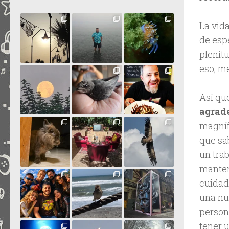
La vida
de esp
plenit
eso, me
Así qu
agrade
magníf
que sa
un trab
manten
cuidad
una nu
person
tener 