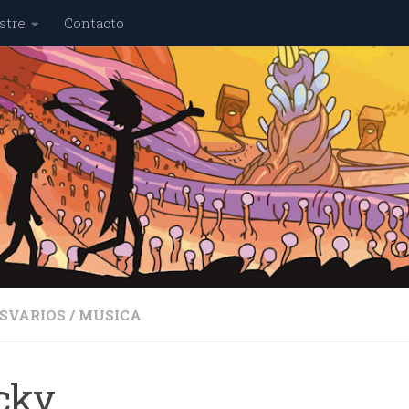
stre
Contacto
SVARIOS
/
MÚSICA
cky