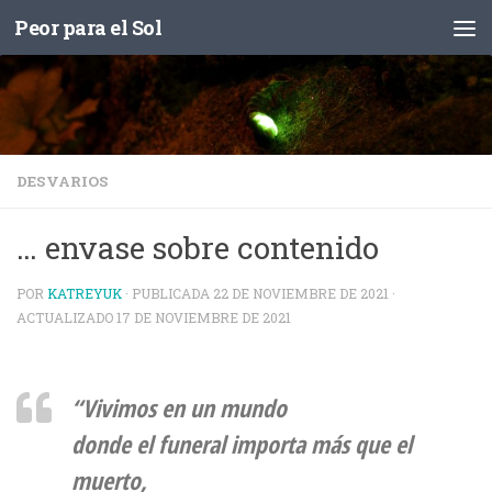
Peor para el Sol
Saltar al contenido
DESVARIOS
… envase sobre contenido
POR
KATREYUK
· PUBLICADA
22 DE NOVIEMBRE DE 2021
·
ACTUALIZADO
17 DE NOVIEMBRE DE 2021
“Vivimos en un mundo
donde el funeral importa más que el
muerto,