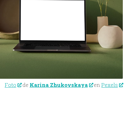
Foto
de
Karina Zhukovskaya
en
Pexels