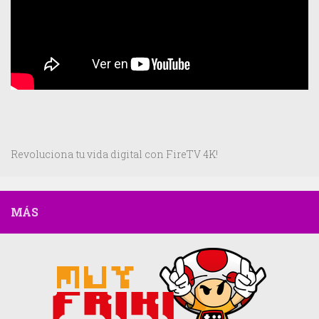
Revoluciona tu vida digital con FireTV 4K!
MÁS