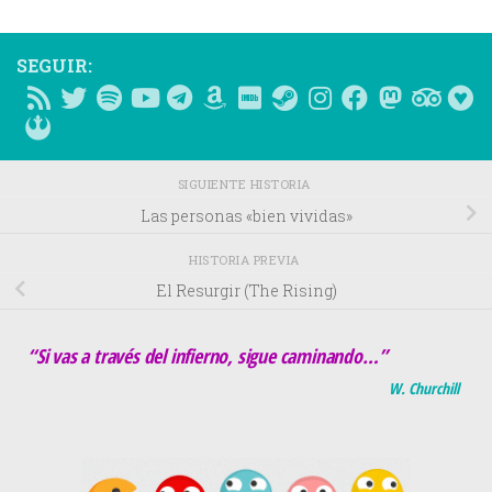
SEGUIR:
SIGUIENTE HISTORIA
Las personas «bien vividas»
HISTORIA PREVIA
El Resurgir (The Rising)
“Si vas a través del infierno, sigue caminando…”
W. Churchill