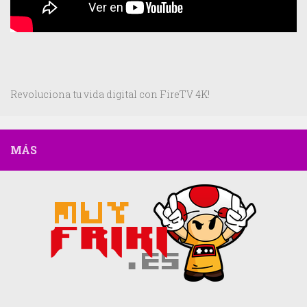
Revoluciona tu vida digital con FireTV 4K!
MÁS