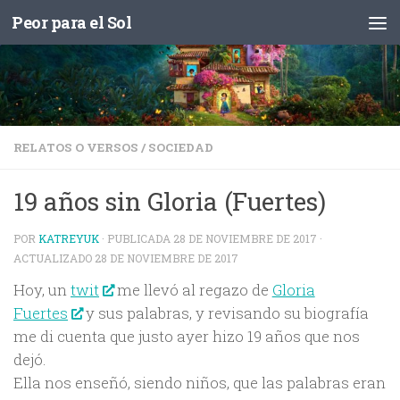
Peor para el Sol
Saltar al contenido
RELATOS O VERSOS
/
SOCIEDAD
19 años sin Gloria (Fuertes)
POR
KATREYUK
· PUBLICADA
28 DE NOVIEMBRE DE 2017
·
ACTUALIZADO
28 DE NOVIEMBRE DE 2017
Hoy, un
twit
me llevó al regazo de
Gloria
Fuertes
y sus palabras, y revisando su biografía
me di cuenta que justo ayer hizo 19 años que nos
dejó.
Ella nos enseñó, siendo niños, que las palabras eran